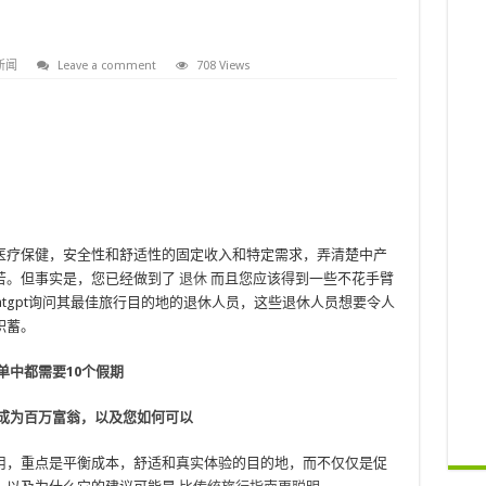
新闻
Leave a comment
708 Views
医疗保健，安全性和舒适性的固定收入和特定需求，弄清楚中产
苦。但事实是，您已经做到了
退休
而且您应该得到一些不花手臂
tgpt询问其最佳旅行目的地的退休人员，这些退休人员想要令人
积蓄。
单中都需要10个假期
成为百万富翁，以及您如何可以
用，重点是平衡成本，舒适和真实体验的目的地，而不仅仅是促