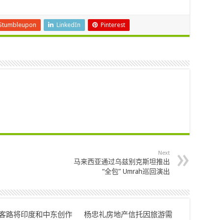
Stumbleupon
LinkedIn
Pinterest
Next
马来西亚通过乌兹别克斯坦推出
“全包” Umrah巡回演出
ok客路将印度和中东创作
杨忠礼房地产信托因旅游需