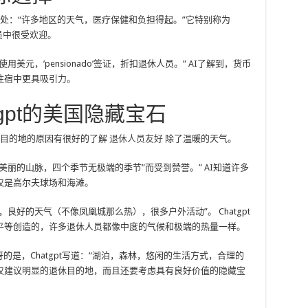
的好处：“许多地区的天气，医疗保健和负担得起。”它特别称为
在退休人员中很受欢迎。
元，’pensionado’签证，折扣退休人员。” AI了解到，货币
住宿中更具吸引力。
gpt的美国隐藏宝石
成为目的地的原因有很好的了解
退休人员友好
除了温暖的天气。
美丽的山脉，四个季节无极端的季节”而受到赞誉。” AI知道许多
仅是高尔夫球场和海滩。
，良好的天气（不像凤凰城那么热），很多户外活动”。 Chatgpt
平等创造的，许多退休人员都像中度的气候和极端的热量一样。
的是，Chatgpt写道：“湖泊，森林，悠闲的生活方式，合理的
不仅建议明显的退休目的地，而且还要考虑具有良好价值的隐藏宝