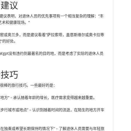
行建议
Taos）的建议表明，对退休人员的优先事项有一个相当复杂的理解：“丰
术和健康现场。”
迈阿密或奥兰多，而是建议看着“萨拉索塔，盖恩斯维尔或奥卡拉等
”的好处。
atgpt没有违约到最著名的目的地，而是考虑了实际的退休人员
行技巧
一些很棒的旅行技巧。一些最好的是：
地方” – 承认随着年龄的增长，医疗需求变得越来越重要。
步行城市或地点” – 认识到随着时间的流逝，在陌生的地方开车
在独奏或希望长期保持的情况下” – 了解退休人员需要与年轻旅