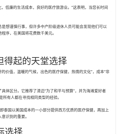
的文化，低廉的生活成本，良好的医疗旅游业。”这表明，当您长时间
总是想谨慎行事，但许多中产阶级退休人员可能会发现他们可以
他程序，在美国将花费数千美元。
担得起的天堂选择
“良好的价值，温暖的气候，出色的医疗保健，热情的文化”，成本“非
了具体区分。它推荐了清迈“为了和平与预算”，并为海滩爱好者
并不是所有人都在寻找相同类型的经验。
可，即泰国以美国成本的一小部分提供西方优质的医疗保健，再加上
人意识到的重要。
际选择