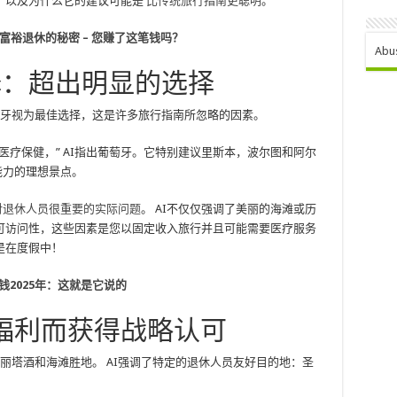
，以及为什么它的建议可能是
比传统旅行指南更聪明
。
）是富裕退休的秘密 – 您赚了这笔钱吗？
Abu
选择：超出明显的选择
葡萄牙视为最佳选择，这是许多旅行指南所忽略的因素。
医疗保健，” AI指出葡萄牙。它特别建议里斯本，波尔图和阿尔
能力的理想景点。
对退休人员很重要的实际问题
。 AI不仅仅强调了美丽的海滩或历
可访问性，这些因素是您以固定收入旅行并且可能需要医疗服务
是在度假中！
钱2025年：这就是它说的
福利而获得战略认可
玛格丽塔酒和海滩胜地。 AI强调了特定的退休人员友好目的地：圣