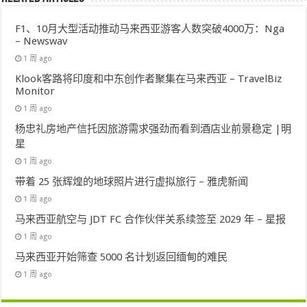
F1、10月大型活动推动马来西亚游客人数突破4000万：Nga
– Newswav
1 周 ago
Klook客路将印度和中东创作者聚集在马来西亚 – TravelBiz
Monitor
1 周 ago
杨忠礼房地产信托因旅游需求强劲而看到酒店业前景稳定 |明
星
1 周 ago
带着 25 张辉煌的地球照片进行虚拟旅行 – 雅虎新闻
1 周 ago
马来西亚航空与 JDT FC 合作伙伴关系续签至 2029 年 – 星报
1 周 ago
马来西亚开始筛查 5000 名计划返回缅甸的难民
1 周 ago