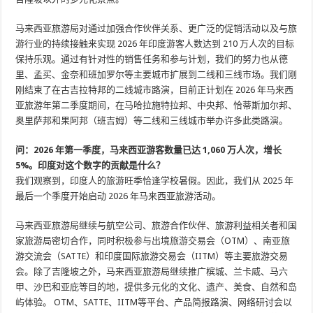
马来西亚旅游局对通过加强合作伙伴关系、更广泛的促销活动以及与旅
游行业的持续接触来实现 2026 年印度游客人数达到 210 万人次的目标
保持乐观。通过有针对性的销售任务和参与计划，我们的努力也从德
里、孟买、金奈和班加罗尔等主要城市扩展到二线和三线市场。我们刚
刚结束了在古吉拉特邦的二线城市路演，目前正计划在 2026 年马来西
亚旅游年第二季度期间，在马哈拉施特拉邦、中央邦、恰蒂斯加尔邦、
奥里萨邦和果阿邦（班吉姆）等二线和三线城市举办许多此类路演。
问：2026 年第一季度，马来西亚游客数量已达 1,060 万人次，增长
5%。印度对这个数字的贡献是什么？
我们观察到，印度人的旅游旺季恰逢学校暑假。因此，我们从 2025 年
最后一个季度开始启动 2026 年马来西亚旅游活动。
马来西亚旅游局继续与航空公司、旅游合作伙伴、旅游利益相关者和国
家旅游局密切合作，同时积极参与出境旅游交易会（OTM）、南亚旅
游交流会（SATTE）和印度国际旅游交易会（IITM）等主要旅游交易
会。除了吉隆坡之外，马来西亚旅游局继续推广槟城、兰卡威、马六
甲、沙巴和亚庇等目的地，提供多元化的文化、遗产、美食、自然和岛
屿体验。 OTM、SATTE、IITM等平台、产品简报路演、网络研讨会以