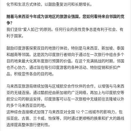
化节和生活方式体验，以鼓励重复访问和长期增长。
随着马来西亚今年成为该地区的旅游业强国，您如何看待来自邻国的竞
争？
我们坚信“爱人如己”的原则。任何行业的良性竞争总是有利于社会、有
利于国家。
鼓励印度游客探索双目的地旅行体验，特别是马来西亚、新加坡、泰国
和越南等邻国。这是因为印度旅行者倾向于通过在一次旅行中组合多个
目的地来最大化其年度旅行预算的价值。在这个充满挑战的时期，邻国
也齐心协力，通过旨在吸引印度游客的各种活动、特别促销和折扣产
品，积极宣传各自的目的地。
马来西亚旅游局继续加强与区域航空合作伙伴的合作，以增强与马来西
亚的无缝连接。通过酷航经由新加坡的广泛网络，再加上与印度航空等
航空公司的联运安排，印度旅客可以在一次旅程中无缝前往吉隆坡以外
的多个马来西亚目的地。
这种综合连接模式加强了马来西亚对全国 12 个二线城市的影响力，包
括亚庇、古晋、兰卡威、怡保等，同时通过更顺畅的换乘和扩大的路线
选择提高整体旅行便利性。