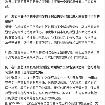
及与主要旅游参与者的联合促销对今年第一季度的增长做出了显着贡
献。
问：您如何看待伊朗冲突引发的全球动态变化对印度人国际旅行行为的
影响？
最近中东地缘政治的不确定性暂时影响了全球旅游情绪，马来西亚对旅
游需求的弹性仍然充满信心。印度等主要市场的旅游基本面仍然强劲，
随着情况稳定，预计将出现复苏。马来西亚处于有利位置，可以从这一
反弹中受益，这得益于其作为安全、热情和价值驱动目的地的声誉。
印度出境游目前正从中东和欧洲改道至东盟目的地。我们还观察到，由
于游客更愿意采取观望态度，全球目的地的旅行预订暂时放缓。
问：在印度总理主张限制出国旅行以缓解外汇储备紧张之际，您打算如
何重新调整印度的旅游战略？
我们很幸运，印度人的旅行行为没有改变——他们热爱旅行。马来西
亚还专注于高收益的利基市场，包括豪华旅游、会奖旅游、邮轮旅游、
医疗旅游、教育旅游和目的地婚礼。虽然休闲行业持谨慎态度，但会展
旅游领域却在稳步增长。马来西亚会议局（MYCEB）和马来西亚其他
州的激励计划对业界也极具吸引力和鼓励。
配合VM2026，马来西亚将在全国范围内推出精心策划的旅游活动、文