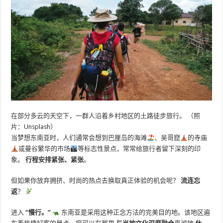
在部分多云的天空下，一群人沿着乡村地区的土路徒步旅行。 （照
片：Unsplash）
当梦想东南亚时，人们通常会想到巴厘岛的海滩
、吴哥窟
的寺庙
或曼谷繁华的市场
等标志性景点，常常给旅行者留下深刻的印
象。
行程安排紧张、紧张
。
但如果你放弃拥挤、时尚的热点去换取真正体验的机会呢？
流连忘
返
？
进入
“慢行。”
东南亚是采用这种正念方法的完美目的地。该地区遍