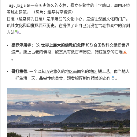
Tugu Jogja 是一座历史悠久的支柱，矗立在繁忙的十字路口，周围环绕
着城市建筑。 （照片：维基共享资源）
日惹（通常称为日惹）是爪哇岛的文化中心，是通往深层文化的门户。
爪哇文化和印度尼西亚历史
。它提供了让自己沉浸在古老节奏中的深刻
方法
。
婆罗浮屠寺：
这
世界上最大的佛教纪念碑
和联合国教科文组织世界
遗产。爬上古老的佛塔，欣赏具有数百年历史、错综复杂的石雕
。
哥打格德:
一个以其历史悠久的地区而闻名的地区
银工艺
。像当地人
一样生活一天，品尝传统美食，观看银匠制作精美的杰作
。