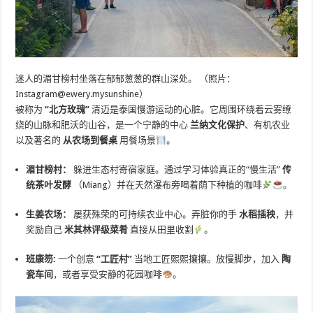
迷人的湄甘榜村坐落在郁郁葱葱的群山深处。 （照片：
Instagram@ewery.mysunshine）
被称为
“北方玫瑰”
清迈是泰国慢游运动的心脏。它周围环绕着云雾缭
绕的山脉和肥沃的山谷，是一个宁静的中心
兰纳文化保护
、有机农业
以及著名的
从农场到餐桌
用餐场景
。
湄甘榜村：
躲进生态村寄宿家庭。通过学习体验真正的“慢生活”
传
统茶叶发酵
（Miang）并在天然瀑布旁喝着荫下种植的咖啡
。
生姜农场：
屡获殊荣的可持续农业中心。弄脏你的手
水稻插秧
，并
奖励自己
米其林评级菜肴
直接从田里收割
。
班康笏:
一个创意
“工匠村”
当地工匠熙熙攘攘。放慢脚步，加入
陶
瓷车间
，或者享受安静的花园咖啡
。