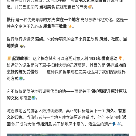
布着热情好客的景点，您可以在那里
与当地文化深度融合
真诚地
休
息
，并品尝正宗的
当地美食
按照您自己的节奏
。
慢行
是一种优先考虑的方法
留在一个地方
充分吸收当地文化。这是一
种完全专注于的心态
质量重于数量
。
慢行旅行邀请您
萦绕
。它给你喘息的空间来真正欣赏
风景、社区、当
地美食
。
起源故事：
这个概念其实可以追溯到意大利
1986年慢食运动
。
该运动的诞生是为了直接抵制快餐的迅速蔓延，其目的是
保护当地的
烹饪传统免受侵蚀
——这种保护哲学现在完美地适用于我们探索世界
的方式
。
它不仅仅是简单地强调替代目的地——而是关于
保护和提升原汁原味
的文化
东南亚
。
随着该地区的游客人数持续激增，真正的目标是留下一个
持久、有意
义的印象
。当旅行者与一个地方建立深厚的联系时，他们不仅可能
返
回
;他们成为大使
传播消息
关于该地区丰富的、活生生的遗产
。