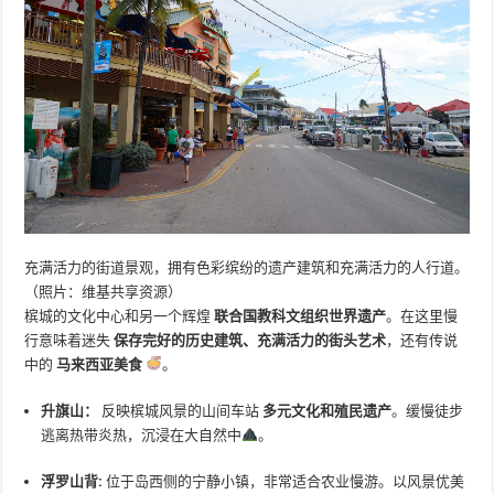
充满活力的街道景观，拥有色彩缤纷的遗产建筑和充满活力的人行道。
（照片：维基共享资源）
槟城的文化中心和另一个辉煌
联合国教科文组织世界遗产
。在这里慢
行意味着迷失
保存完好的历史建筑、充满活力的街头艺术
，还有传说
中的
马来西亚美食
。
升旗山：
反映槟城风景的山间车站
多元文化和殖民遗产
。缓慢徒步
逃离热带炎热，沉浸在大自然中
。
浮罗山背:
位于岛西侧的宁静小镇，非常适合农业慢游。以风景优美