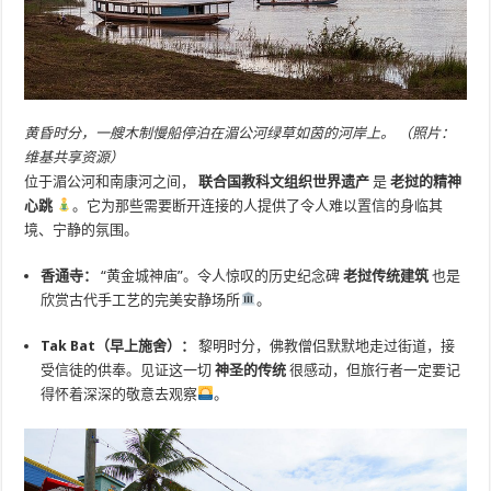
黄昏时分，一艘木制慢船停泊在湄公河绿草如茵的河岸上。 （照片：
维基共享资源）
位于湄公河和南康河之间，
联合国教科文组织世界遗产
是
老挝的精神
心跳
。它为那些需要断开连接的人提供了令人难以置信的身临其
境、宁静的氛围。
香通寺：
“黄金城神庙”。令人惊叹的历史纪念碑
老挝传统建筑
也是
欣赏古代手工艺的完美安静场所
。
Tak Bat（早上施舍）：
黎明时分，佛教僧侣默默地走过街道，接
受信徒的供奉。见证这一切
神圣的传统
很感动，但旅行者一定要记
得怀着深深的敬意去观察
。