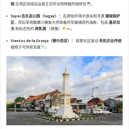
程
在地区烘焙店品尝正宗的当地种植的咖啡豆
。
Suyac岛生态公园（Sagay）：
在原始环境中游泳和浮潜
珊瑚保护
区
，然后享用酸橘汁腌鱼大师准备的早晨捕获的海鲜，包括
基尼拉
夫
和标志性的
烤乳猪
（烤猪）
。
Vientos de la Granja（穆尔西亚）：
探索社区驱动
有机农业传统
植根于可持续发展
。