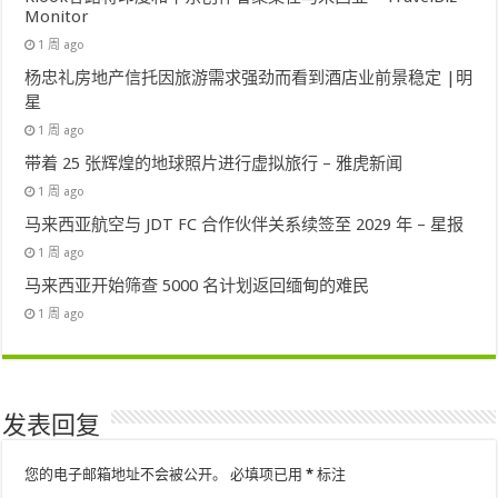
Monitor
1 周 ago
杨忠礼房地产信托因旅游需求强劲而看到酒店业前景稳定 |明
星
1 周 ago
带着 25 张辉煌的地球照片进行虚拟旅行 – 雅虎新闻
1 周 ago
马来西亚航空与 JDT FC 合作伙伴关系续签至 2029 年 – 星报
1 周 ago
马来西亚开始筛查 5000 名计划返回缅甸的难民
1 周 ago
发表回复
您的电子邮箱地址不会被公开。
必填项已用
*
标注