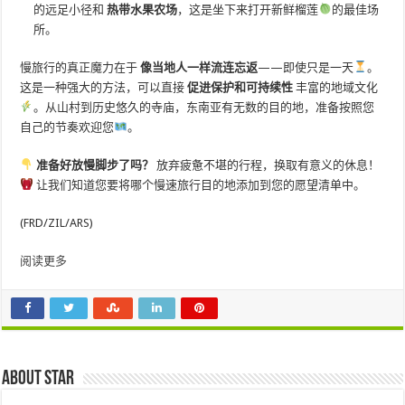
的远足小径和
热带水果农场
，这是坐下来打开新鲜榴莲
的最佳场
所。
慢旅行的真正魔力在于
像当地人一样流连忘返
——即使只是一天
。
这是一种强大的方法，可以直接
促进保护和可持续性
丰富的地域文化
。从山村到历史悠久的寺庙，东南亚有无数的目的地，准备按照您
自己的节奏欢迎您
。
准备好放慢脚步了吗？
放弃疲惫不堪的行程，换取有意义的休息！
让我们知道您要将哪个慢速旅行目的地添加到您的愿望清单中。
(FRD/ZIL/ARS)
阅读更多
About star