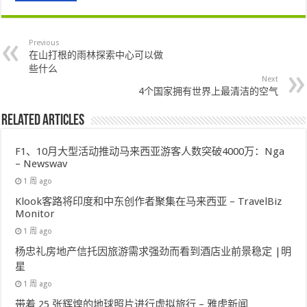
Previous
在山打根的雨林探索中心可以做
些什么
Next
4个国家拥有世界上最清洁的空气
Related Articles
F1、10月大型活动推动马来西亚游客人数突破4000万：Nga
– Newswav
1 周 ago
Klook客路将印度和中东创作者聚集在马来西亚 – TravelBiz
Monitor
1 周 ago
杨忠礼房地产信托因旅游需求强劲而看到酒店业前景稳定 |明
星
1 周 ago
带着 25 张辉煌的地球照片进行虚拟旅行 – 雅虎新闻