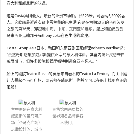
意大利和威尼斯的味道。
这是Costa集团最大，最新的亚洲市场船，长323米，可容纳5,200名客
人。这艘船最近首次致电雪兰莪的巴生港;它是在为期53天的马可波罗
之旅的第36天，穿越地中海，中东，东南亚和远东。船上和船员受到
马来西亚运输部长Anthony Loke在巴生港的欢迎。
Costa Group Asia日本，韩国和东南亚副国家经理Roberto Verdino说：
“虽然哥斯达黎加威尼斯提供正宗的意大利体验，其室内设计灵感来自
威尼斯市，但许多设施和餐厅都特别迎合亚洲客人。“
船上的剧院Teatro Rosso的灵感来自着名的Teatro La Fenice，而主中庭
让人想起圣马可广场，两者都在威尼斯。你甚至可以在船上找到真正的
吊船！
主中庭是在意大利
零售馆由两层楼的
威尼斯的圣马可广
世界知名品牌供客
场（圣马克广场）
人使用。
之后设计的，城市