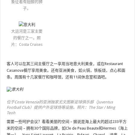
象征着有翅膀的狮
子。
大运河是三家主要
的餐厅之一。照
片：Costa Cruises
客人可以在其三间主餐厅之一享用当地意大利美食，或在Restaurant
Casanova餐厅享用美食。还有亚洲美食，如火锅，铁板烧，点心和面
条。周围有十几家餐厅和咖啡馆，还有11间休息室和酒吧。
位于Costa Venezia的亚洲独家尤文图斯足球俱乐部（Juventus
Football Club）提供户外足球场等设施。照片：The Star / Ming
Teoh
需要一些呵护会议？看看美丽的空间 – 据说是海上最大的超过233平方
米的空间 – 拥有30个国际品牌，如Cle de Peau Beaute和Hermes（海上
第一），Yves Saint Laurent，La Prairie，Bvlgari，Chanel ，迪奥，La