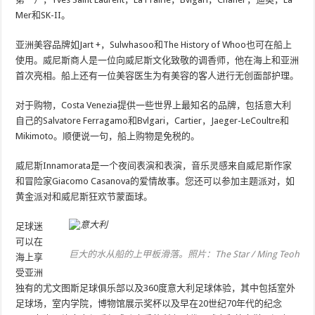
Mer和SK-II。
亚洲美容品牌如Jart +，Sulwhasoo和The History of Whoo也可在船上
使用。威尼斯商人是一位向威尼斯文化致敬的调香师，他在海上和亚洲
首次亮相。船上还有一位美容医生为有美容的客人进行无创面部护理。
对于购物，Costa Venezia提供一些世界上最知名的品牌，包括意大利
自己的Salvatore Ferragamo和Bvlgari，Cartier，Jaeger-LeCoultre和
Mikimoto。顺便说一句，船上购物是免税的。
威尼斯Innamorata是一个夜间表演和表演，音乐灵感来自威尼斯作家
和冒险家Giacomo Casanova的爱情故事。您还可以参加主题派对，如
黄金派对和威尼斯狂欢节蒙面球。
足球迷
可以在
巨大的水从船的上甲板滑落。照片：The Star / Ming Teoh
海上享
受亚洲
独有的尤文图斯足球俱乐部以及360度意大利足球体验，其中包括室外
足球场，室内学院，博物馆展示奖杯以及早在20世纪70年代的纪念