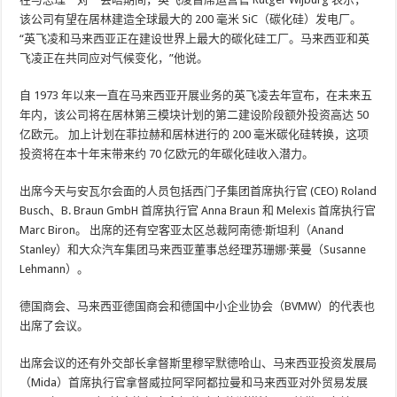
该公司有望在居林建造全球最大的 200 毫米 SiC（碳化硅）发电厂。
“英飞凌和马来西亚正在建设世界上最大的碳化硅工厂。马来西亚和英
飞凌正在共同应对气候变化，”他说。
自 1973 年以来一直在马来西亚开展业务的英飞凌去年宣布，在未来五
年内，该公司将在居林第三模块计划的第二建设阶段额外投资高达 50
亿欧元。 加上计划在菲拉赫和居林进行的 200 毫米碳化硅转换，这项
投资将在本十年末带来约 70 亿欧元的年碳化硅收入潜力。
出席今天与安瓦尔会面的人员包括西门子集团首席执行官 (CEO) Roland
Busch、B. Braun GmbH 首席执行官 Anna Braun 和 Melexis 首席执行官
Marc Biron。 出席的还有空客亚太区总裁阿南德·斯坦利（Anand
Stanley）和大众汽车集团马来西亚董事总经理苏珊娜·莱曼（Susanne
Lehmann）。
德国商会、马来西亚德国商会和德国中小企业协会（BVMW）的代表也
出席了会议。
出席会议的还有外交部长拿督斯里穆罕默德哈山、马来西亚投资发展局
（Mida）首席执行官拿督威拉阿罕阿都拉曼和马来西亚对外贸易发展