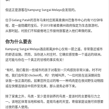
但这正是游客在Kampung Sungai Melayu会发现的。
位于Gelang Patah的百年马来村庄距离柔佛州巴鲁市中心约有15分钟车
程，是一座隐藏的宝石，于2013年被柔佛州政府指定为生态旅游村。
从那时起，村民们不知疲倦地工作接待旅客进入他们卑微的家。
你为什么要去
Kampung Sungai Melayu酒店距离JB中心仅有一箭之遥，非常靠近城市
的舒适设施。然而，当你进入村庄时，它确实感觉像一个遥远的绿洲。
这可能与你在一个真正的甘榜的事实有关！
“有时，我们看到一些城市的孩子对看到一只鸡感到非常兴奋。时不时
地，我们会听到'chicken鸡，鸡！'的喊叫声，“一位村民在巡演期间告
诉我一张正直的脸。如果您所见过的唯一一种鸡肉是在夜间野生动物园
或在快餐连锁店中煎炸至完美，那么请务必停下来。
除了家禽之外，鸟类 – 至少是非驯养的鸟类 – 是该村的主要吸引力之
一。该地区体育当地和候鸟，是观鸟者的天堂。寄宿家庭设施可供想要
过夜的客人使用。