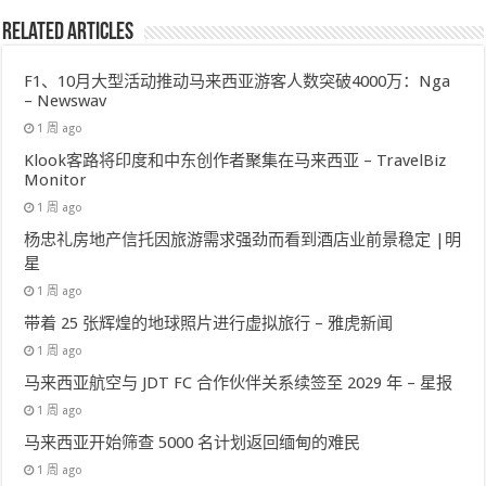
Related Articles
F1、10月大型活动推动马来西亚游客人数突破4000万：Nga
– Newswav
1 周 ago
Klook客路将印度和中东创作者聚集在马来西亚 – TravelBiz
Monitor
1 周 ago
杨忠礼房地产信托因旅游需求强劲而看到酒店业前景稳定 |明
星
1 周 ago
带着 25 张辉煌的地球照片进行虚拟旅行 – 雅虎新闻
1 周 ago
马来西亚航空与 JDT FC 合作伙伴关系续签至 2029 年 – 星报
1 周 ago
马来西亚开始筛查 5000 名计划返回缅甸的难民
1 周 ago