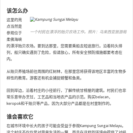
该怎么办
这里的亮
点当然是
一个村民在漂浮的贻贝农场工作。照片：马来西亚旅游局
参观位于
柔佛海峡
的漂浮贻贝农场。要到达那里，您需要乘船去短途旅行。沿着码头排
列，船只确实遇到了危险，但请放心，所有安全预防措施都要考虑在
内。
从贻贝养殖场前往周围的红树林，在那里您将获得该地区丰富的生物多
样性的教育。游客还有机会捕捉螃蟹和鱼类。
回到岸边，沿着村庄的小径前行，了解传统甘榜屋的建筑。村民们也非
常乐意举办烹饪，工艺品和当地农产品的示范。购买belacan，
keropok和干贻贝等产品，因为大部分产品都是在村里制作的。
谁会喜欢它
在城市环境中长大的孩子可能会受益于参观Kampung Sungai Melayu。
这个村庄不仅仅是对简单生活的一瞥，而且在这样的环境中提供了对经