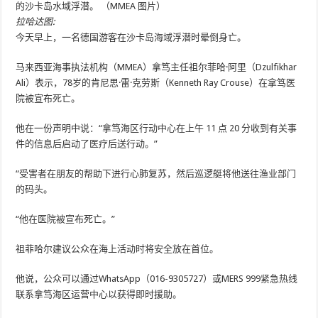
的沙卡岛水域浮潜。 （MMEA 图片）
拉哈达图
:
今天早上，一名德国游客在沙卡岛海域浮潜时晕倒身亡。
马来西亚海事执法机构（MMEA）拿笃主任祖尔菲哈·阿里（Dzulfikhar
Ali）表示，78岁的肯尼思·雷·克劳斯（Kenneth Ray Crouse）在拿笃医
院被宣布死亡。
他在一份声明中说：“拿笃海区行动中心在上午 11 点 20 分收到有关事
件的信息后启动了医疗后送行动。”
“受害者在朋友的帮助下进行心肺复苏，然后巡逻艇将他送往渔业部门
的码头。
“他在医院被宣布死亡。”
祖菲哈尔建议公众在海上活动时将安全放在首位。
他说，公众可以通过WhatsApp（016-9305727）或MERS 999紧急热线
联系拿笃海区运营中心以获得即时援助。