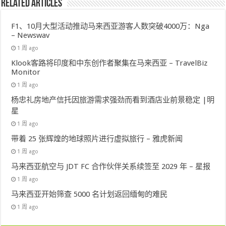
Related Articles
F1、10月大型活动推动马来西亚游客人数突破4000万：Nga
– Newswav
1 周 ago
Klook客路将印度和中东创作者聚集在马来西亚 – TravelBiz
Monitor
1 周 ago
杨忠礼房地产信托因旅游需求强劲而看到酒店业前景稳定 |明
星
1 周 ago
带着 25 张辉煌的地球照片进行虚拟旅行 – 雅虎新闻
1 周 ago
马来西亚航空与 JDT FC 合作伙伴关系续签至 2029 年 – 星报
1 周 ago
马来西亚开始筛查 5000 名计划返回缅甸的难民
1 周 ago