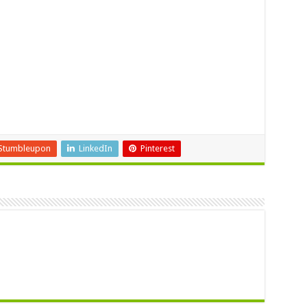
Stumbleupon
LinkedIn
Pinterest