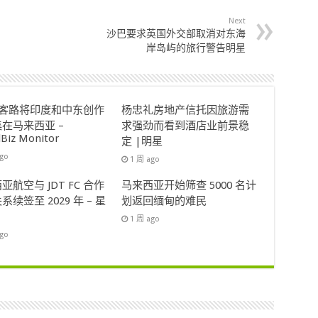
Next
沙巴要求英国外交部取消对东海
岸岛屿的旅行警告明星
ok客路将印度和中东创作
杨忠礼房地产信托因旅游需
在马来西亚 –
求强劲而看到酒店业前景稳
lBiz Monitor
定 |明星
ago
1 周 ago
亚航空与 JDT FC 合作
马来西亚开始筛查 5000 名计
系续签至 2029 年 – 星
划返回缅甸的难民
1 周 ago
ago