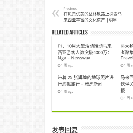
Previous
在风景优美的丛林铁路上探索马
来西亚丰富的文化遗产 |明星
Related Articles
F1、10月大型活动推动马来
Klo
西亚游客人数突破4000万：
者聚集
Nga – Newswav
Trave
1 周 ago
1 周 
带着 25 张辉煌的地球照片进
马来西
行虚拟旅行 – 雅虎新闻
伙伴关
报
1 周 ago
1 周 
发表回复