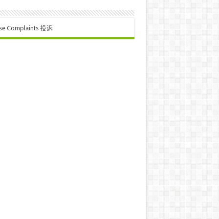
se Complaints 投诉