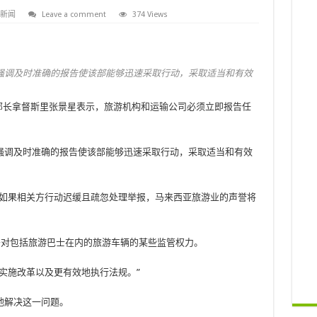
新闻
Leave a comment
374 Views
强调及时准确的报告使该部能够迅速采取行动，采取适当和有效
文化部长拿督斯里张景星表示，旅游机构和运输公司必须立即报告任
强调及时准确的报告使该部能够迅速采取行动，采取适当和有效
“如果相关方行动迟缓且疏忽处理举报，马来西亚旅游业的声誉将
论转移对包括旅游巴士在内的旅游车辆的某些监管权力。
实施改革以及更有效地执行法规。”
地解决这一问题。