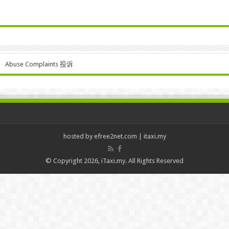
Abuse Complaints 投诉
hosted by
efree2net.com
|
itaxi.my
© Copyright 2026, iTaxi.my. All Rights Reserved