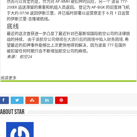
然而可以肯定的是，作为对 AP-BMH 被扣押的回应，另一个
波音 777-
200ER
运送滞留的乘客和机组人员返回。 登记为 AP-BGK 的旧宽体飞机
于大约 07:56 返回伊斯兰堡，并已临时部署以运营原定于 6 月 1 日运营
的伊斯兰堡-吉隆坡航线。
底线
最近的这次查获进一步凸显了最近针对巴基斯坦国际航空公司的法律挑
战的持续，
由于该航空公司继续在大流行后的困境中陷入财务困境
. 希
望最近的扣押事件能够比上次更快地得到解决，因为波音 777 在国外
被扣留任何时期只会不断增加航空公司的麻烦。
来源：
航空24
阅读更多
About star