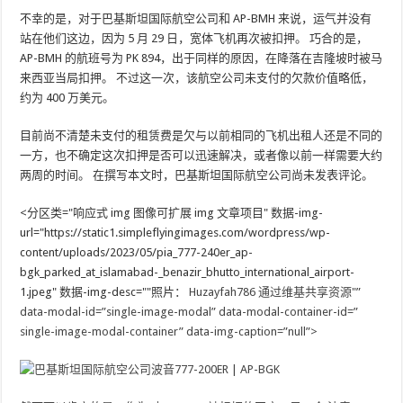
不幸的是，对于巴基斯坦国际航空公司和 AP-BMH 来说，运气并没有
站在他们这边，因为 5 月 29 日，宽体飞机再次被扣押。 巧合的是，
AP-BMH 的航班号为 PK 894，出于同样的原因，在降落在吉隆坡时被马
来西亚当局扣押。 不过这一次，该航空公司未支付的欠款价值略低，
约为 400 万美元。
目前尚不清楚未支付的租赁费是欠与以前相同的飞机出租人还是不同的
一方，也不确定这次扣押是否可以迅速解决，或者像以前一样需要大约
两周的时间。 在撰写本文时，巴基斯坦国际航空公司尚未发表评论。
<分区类="响应式 img 图像可扩展 img 文章项目" 数据-img-
url="https://static1.simpleflyingimages.com/wordpress/wp-
content/uploads/2023/05/pia_777-240er_ap-
bgk_parked_at_islamabad-_benazir_bhutto_international_airport-
1.jpeg" 数据-img-desc=""照片：
Huzayfah786 通过维基共享资源"”
data-modal-id=”single-image-modal” data-modal-container-id=”
single-image-modal-container” data-img-caption=”null”>