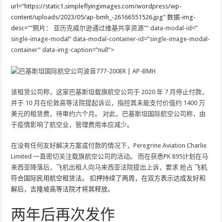
url="https://static1.simpleflyingimages.com/wordpress/wp-
content/uploads/2023/05/ap-bmh_-26166551526.jpg" 数据-img-
desc=""照片：
亚历克威尔逊通过维基共享资源"” data-modal-id=”
single-image-modal” data-modal-container-id=”single-image-modal-
container” data-img-caption=”null”>
该租赁公司称，这家巴基斯坦载旗航空公司于 2020 年 7 月停止付款，
并于 10 月在伦敦高等法院提起诉讼，指控其未能支付价值约 1400 万
美元的租赁费，待审约六个月。 对此，巴基斯坦国际航空公司称，由
于疫情影响了航空业，管理费用本应减少。
在没有任何友好解决方案或付款的情况下，Peregrine Aviation Charlie
Limited 一直密切关注载旗航空公司的活动。 而在获悉PK 895计划在马
来西亚降落后，飞机出租人向马来西亚法院提出上诉，要求
抢占
飞机
符合国际民用航空租赁法。 扣押持续了两周，在双方表示达成友好和
解后，吉隆坡高等法院才将其释放。
两年后再次发作