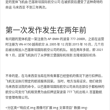
定的宽体飞机由
巴基斯坦国际航空公司
在被抓获后遭受了这种奇特的
命运
马来西亚
不到三年两次。
第一次发作发生在两年前
有问题的宽体机是一架注册为 AP-BMH 的波音 777-200ER，之前在运营
时注册为 VN-A150
越南航空
从 2005 年 12 月到 2015 年 10 月，几个月
后被出租加入巴基斯坦国际航空公司的机队。 就在两年多前，即 2021
年 1 月，这架飞机执行了从伊斯兰堡国际机场到
吉隆坡国际机场
.
不幸的是，在马来西亚当局在所有乘客已经登机的情况下进行扣押后，
飞机无法执行预定的航班服务回家。 当时，地方当局证实，他们收到
马来西亚法院的命令，以巴基斯坦国际航空公司未向总部位于都柏林的
航空公司支付飞机租赁费为由扣押这架波音 777
飞机出租人
百富勤航
空查理有限公司。
<分区类="响应式 img 图像可扩展 img 文章项目" 数据-img-