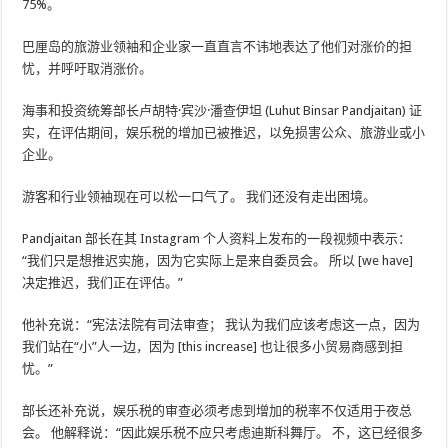
75%。
巴厘岛的旅游业领袖和企业家一直直言不讳地表达了他们对涨价的担
忧，并呼吁取消涨价。
海事和投资统筹部长卢胡特·宾沙·潘查伊坦 (Luhut Binsar Pandjaitan) 证
实，在评估期间，娱乐税的增加已被推迟，以免损害公众、旅游业或小
企业。
游客和行业领袖现在可以松一口气了。 我们还没有走出困境。
Pandjaitan 部长在其 Instagram 个人资料上发布的一段视频中表示：
“我们只是想推迟实施，因为它实际上是来自委员会。 所以 [we have]
决定推迟，我们正在评估。”
他补充说：“宪法法院有司法审查； 我认为我们应该考虑这一点，因为
我们站在“小”人一边，因为 [this increase] 也让很多小贸易商感到担
忧。”
部长还补充说，娱乐税的审查必须考虑到增加的税率不仅适用于夜总
会。 他解释说：“因此娱乐税不应只考虑迪斯科舞厅。 不，这已经很多