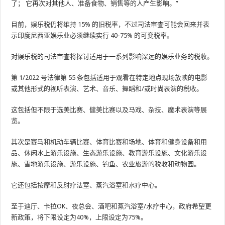
了； 它再次对其他人、准备食物、销售等的人产生影响。”
目前，娱乐税仍将维持 15% 的旧税率，不过司法审查可能会回来并表
示印度尼西亚娱乐业必须继续实行 40-75% 的可变税率。
对娱乐税的司法审查将探讨适用于一系列影响深远的娱乐业务的税收。
第 1/2022 号法律第 55 条包括适用于观看在特定地点现场放映的电影
或其他形式的视听表演、艺术、音乐、舞蹈和/或时尚表演的税收。
这包括但不限于选美比赛、健美比赛以及马戏、杂技、魔术表演等展
览。
其次是赛马和机动车辆比赛、体育比赛和场地、体育和健身设备和用
品、休闲水上游乐设施、生态游乐设施、教育游乐设施、文化游乐设
施、雪地游乐设施、游乐设施、钓鱼、农业旅游的税收和动物园。
它还包括按摩和反射疗法室、蒸汽浴室和水疗中心。
至于迪厅、卡拉OK、夜总会、酒吧和蒸汽浴室/水疗中心，政府希望更
新政策，将下限设定为40%，上限设定为75%。