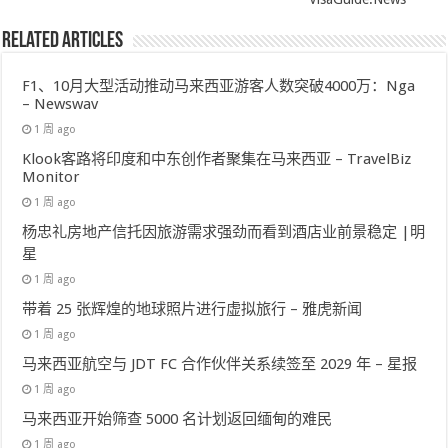
Related Articles
F1、10月大型活动推动马来西亚游客人数突破4000万：Nga
– Newswav
1 周 ago
Klook客路将印度和中东创作者聚集在马来西亚 – TravelBiz
Monitor
1 周 ago
杨忠礼房地产信托因旅游需求强劲而看到酒店业前景稳定 |明
星
1 周 ago
带着 25 张辉煌的地球照片进行虚拟旅行 – 雅虎新闻
1 周 ago
马来西亚航空与 JDT FC 合作伙伴关系续签至 2029 年 – 星报
1 周 ago
马来西亚开始筛查 5000 名计划返回缅甸的难民
1 周 ago