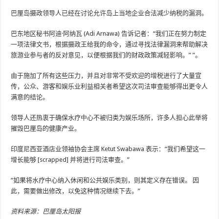
巴厘岛摄政领导人已经在讨论允许岛上当地企业合法减少纳税的漏洞。
巴东地区秘书阿迪·阿纳瓦 (Adi Arnawa) 告诉记者：“我们正在努力制定
一项法律文书，根据摄政王给我的命令，通过寻找法律漏洞来帮助解决
旅游业参与者的反对意见，以便根据我们的财政政策减轻影响。” ”。
由于施加了所有这些压力，并且对非常不受欢迎的增税进行了大量宣
传，公众、游客和娱乐业利益相关者希望这次司法审查能够得出更令人
满意的结论。
领导人还热衷于确保水疗中心不被归类为娱乐场所，许多人担心此举将
摧毁巴厘岛的健康产业。
印度尼西亚酒店业领袖协会主席 Ketut Swabawa 表示：“我们希望这一
增长能够 [scrapped] 并将进行司法审查。”
“如果将水疗中心纳入休闲和公共娱乐类别，则其定义存在错误。 因
此，需要做出修改，以免这种情况继续下去。”
资料来源：巴厘岛太阳报