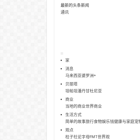
最新的头条新闻
通讯
家
消息
马来西亚
婆罗洲+
贝丽塔
坦帕坦
潘丹甘
杜尼亚
商业
当地的商业
世界商业
生活方式
简单的故事
旅行
食物
娱乐
钱
健康与家庭
宠
观点
柱子
社论
字母
FMT世界观