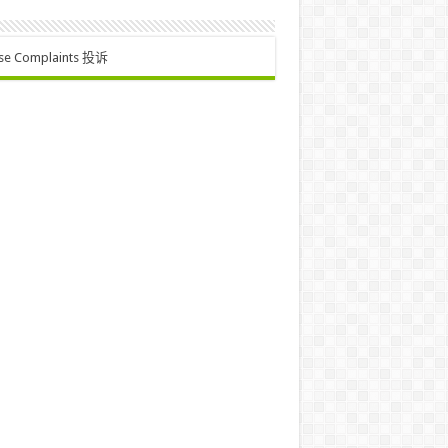
se Complaints 投诉