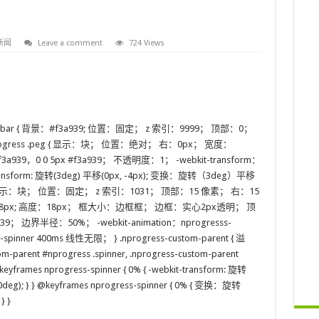
新闻
Leave a comment
724 Views
ss .bar { 背景：#f3a939; 位置：固定； z 索引：9999； 顶部：0；
ogress .peg { 显示：块； 位置：绝对； 右：0px； 宽度：
a939，0 0 5px #f3a939； 不透明度：1； -webkit-transform：
sform: 旋转(3deg) 平移(0px, -4px); 变换：旋转（3deg）平移
ner { 显示：块； 位置：固定； z 索引：1031； 顶部：15 像素； 右：15
 { 宽度：18px; 高度：18px； 框大小：边框框； 边框：实心2px透明； 顶
边界半径：50%； -webkit-animation：nprogresss-
inner 400ms 线性无限； } .nprogress-custom-parent { 溢
ent #nprogress .spinner, .nprogress-custom-parent
frames nprogress-spinner { 0% { -webkit-transform: 旋转
360deg); } } @keyframes nprogress-spinner { 0% { 变换：旋转
 }