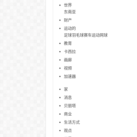
世界
东南亚
财产
运动的
足球
羽毛球
赛车运动
网球
教育
卡西拉
画廊
视频
加速器
家
消息
贝丽塔
商业
生活方式
观点