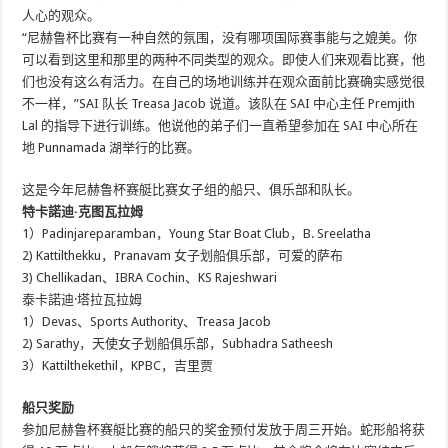
人心的观众。
“尼赫鲁杯比赛有一种自然的氛围，没有哪项国际赛事能与之媲美。你
可以看到这里和那里的两种不同类型的观众。即使人们来观看比赛，他
们也没有这么有活力。在自己的场地训练并在观众面前比赛确实感觉很
不一样，”SAI 队长 Treasa Jacob 说道。该队在 SAI 中心主任 Premjith
Lal 的指导下进行训练。他说他的弟子们一直希望参加在 SAI 中心所在
地 Punnamada 湖举行的比赛。
这是今年尼赫鲁杯赛艇比赛女子组的船只、俱乐部和队长。
特卡諾迪·克图瓦拉姆
1）Padinjareparamban，Young Star Boat Club，B. Sreelatha
2) Kattilthekku，Pranavam 女子划船俱乐部，可爱的萨布
3) Chellikadan、IBRA Cochin、KS Rajeshwari
泰卡諾迪·塔拉瓦拉姆
1）Devas、Sports Authority、Treasa Jacob
2) Sarathy，天使女子划船俱乐部，Subhadra Satheesh
3）Kattilthekethil，KPBC，吉里贾
船只奖励
参加尼赫鲁杯赛艇比赛的船只的奖金预付发放于周三开始。蛇形船将获