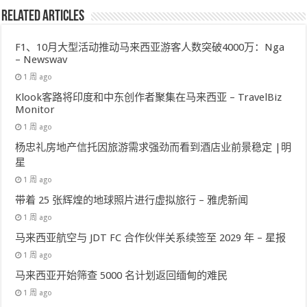
Related Articles
F1、10月大型活动推动马来西亚游客人数突破4000万：Nga
– Newswav
1 周 ago
Klook客路将印度和中东创作者聚集在马来西亚 – TravelBiz
Monitor
1 周 ago
杨忠礼房地产信托因旅游需求强劲而看到酒店业前景稳定 |明
星
1 周 ago
带着 25 张辉煌的地球照片进行虚拟旅行 – 雅虎新闻
1 周 ago
马来西亚航空与 JDT FC 合作伙伴关系续签至 2029 年 – 星报
1 周 ago
马来西亚开始筛查 5000 名计划返回缅甸的难民
1 周 ago