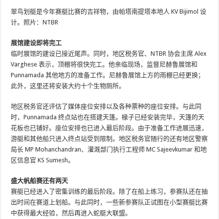
翠鸟划艇是今年赛艇比赛的吉祥物，由帕塔南提塔本地人 KV Bijimol 设
计。照片：NTBR
展馆建设即将完工
临时展馆的建设已接近尾声。同时，地区税务官、NTBR 协会主席 Alex
Varghese 表示，顶棚将很快完工。他亲临现场，监督尼赫鲁展馆和
Punnamada 其他地方的准备工作。尼赫鲁展馆上方的雨棚已经更换；
此外，这里还将安装大约十个生物厕所。
地区税务官还评估了媒体座位安排以及各种票种的座位安排。与此同
时，Punnamada 终点站也在搭建天篷。椽子已经安装完毕，天篷的天
花板也已铺好。座位安排也已进入最后阶段。由于准备工作进展迅速，
游艇和其他船只进入终点站受到限制。地区税务官随行的还有地区警察
局长 MP Mohanchandran、灌溉部门执行工程师 MC Sajeevkumar 和地
区信息官 KS Sumesh。
盛大帆船赛还有两天
赛艇已经进入了密集训练的最后阶段。除了在船上练习，参赛队还在抽
出时间在赛道上划船。与此同时，一些新参赛队正试图在小型赛艇比赛
中获得最大经验，然后再进入蛇艇大联盟。