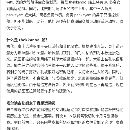
kettu 类的六艘船将由女性划桨。每艘 thekkanodi 船上将有 30 多名女
划艇运动员。同时，比赛期间允许五名男性上船。其中三人负责
pankayam 或大桨，两名负责节奏。负责 pankayam 的男子只能控制
船，但不能划船。此外，他们必须在比赛期间穿着运动服或运动衫，以
便于识别。
什么是 thekkanodi 船？
古代，泰卡诺迪船用于寺庙游行和其他仪式。根据建造方法，泰卡诺迪
船分为塔拉船和凯图船。塔拉船用铁钉、铜钉和粘合剂将木板连接起
来。凯图瓦拉姆船则用绳子将厚木板紧紧绑在一起。木板上钻孔以便系
绳。椰壳纤维和粘合剂也与绳子一起插入以封堵这些孔。绳子系紧后，
将剩余的绳子剪断。孔被很好地密封起来，以防止水进入船内。同时，
绳子系得很紧，不会松动。与塔拉船相比，凯图瓦拉姆船更宽更重，但
速度也更慢。由于建造方法复杂，凯图瓦拉姆船现在已不再建造；现在
使用的凯图瓦拉姆船是许多年前建造的。
埃尔讷古勒姆女子赛艇运动员
来自邻近埃尔讷古勒姆地区的女划艇运动员将首次参加尼赫鲁杯赛艇比
赛历史上的这一标志性赛事。科钦 IBRA 队将驾驶切利卡丹号划艇参
赛。到目前为止，只有阿勒皮和科塔亚姆地区的女性参加了这项年度赛
艇比赛。