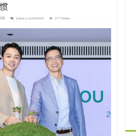
惯
新闻
Leave a comment
217 Views