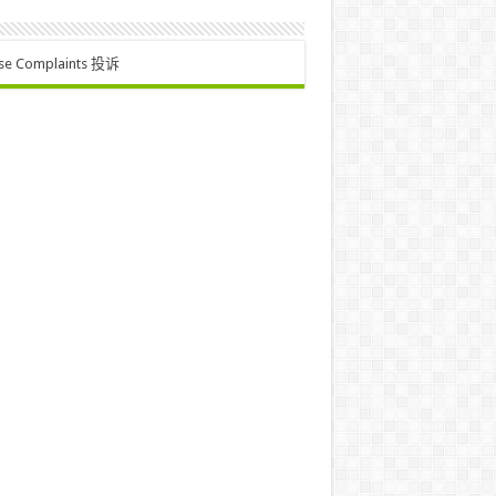
se Complaints 投诉