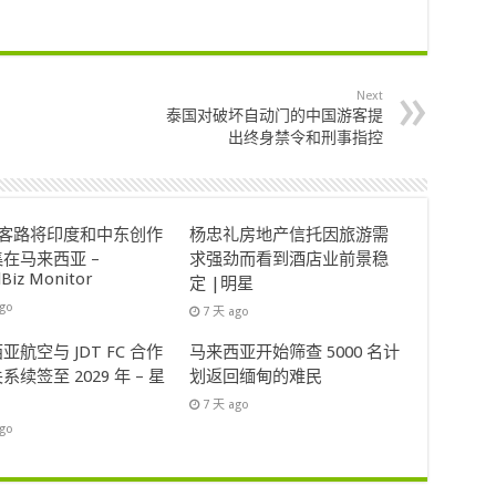
Next
泰国对破坏自动门的中国游客提
出终身禁令和刑事指控
ok客路将印度和中东创作
杨忠礼房地产信托因旅游需
在马来西亚 –
求强劲而看到酒店业前景稳
lBiz Monitor
定 |明星
ago
7 天 ago
亚航空与 JDT FC 合作
马来西亚开始筛查 5000 名计
系续签至 2029 年 – 星
划返回缅甸的难民
7 天 ago
ago