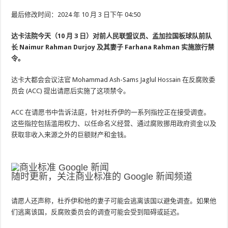
最后修改时间：2024 年 10 月 3 日下午 04:50
达卡法院今天（10 月 3 日）对前人民联盟议员、孟加拉国板球队前队
长 Naimur Ra​​hman Durjoy 及其妻子 Farhana Rahman 实施旅行禁
令。
达卡大都会会议法官 Mohammad Ash-Sams Jaglul Hossain 在反腐败委
员会 (ACC) 提出请愿后实施了这项禁令。
ACC 在请愿书中告诉法庭，针对杜乔伊的一系列指控正在接受调查。
这些指控包括滥用权力、以任命名义经营、通过腐败挪用政府资金以及
获取非收入来源之外的巨额财产和金钱。
随时更新，关注商业标准的 Google 新闻频道
请愿人还声称，杜乔伊和他的妻子可能会逃离该国以避免调查。如果他
们逃离该国，反腐败委员会的调查可能会受到阻碍或延迟。