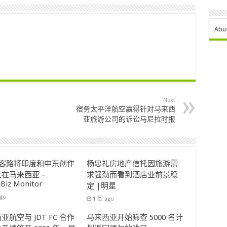
Abu
Next
宿务太平洋航空​​赢得针对马来西
亚旅游公司的诉讼马尼拉时报
ok客路将印度和中东创作
杨忠礼房地产信托因旅游需
在马来西亚 –
求强劲而看到酒店业前景稳
lBiz Monitor
定 |明星
ago
1 周 ago
亚航空与 JDT FC 合作
马来西亚开始筛查 5000 名计