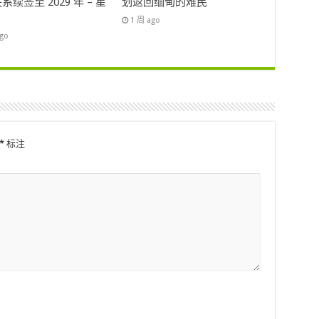
系续签至 2029 年 – 星
划返回缅甸的难民
1 周 ago
ago
*
标注