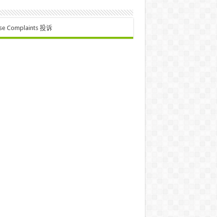
se Complaints 投诉