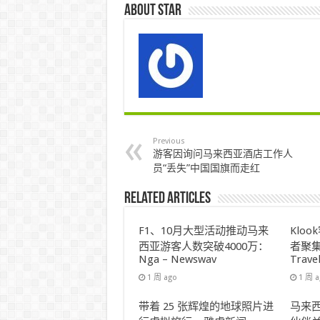
About star
Previous
游客因询问马来西亚酒店工作人
员“丢失”中国国旗而走红
Related Articles
F1、10月大型活动推动马来
Klo
西亚游客人数突破4000万：
者聚集
Nga – Newswav
Trave
1 周 ago
1 周 
带着 25 张辉煌的地球照片进
马来西