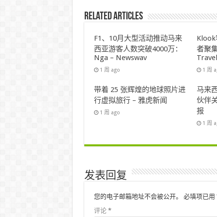
Related Articles
F1、10月大型活动推动马来
Klo
西亚游客人数突破4000万：
者聚集
Nga – Newswav
Trave
1 周 ago
1 周 
带着 25 张辉煌的地球照片进
马来西
行虚拟旅行 – 雅虎新闻
伙伴关
报
1 周 ago
1 周 
发表回复
您的电子邮箱地址不会被公开。
必填项已用
评论
*