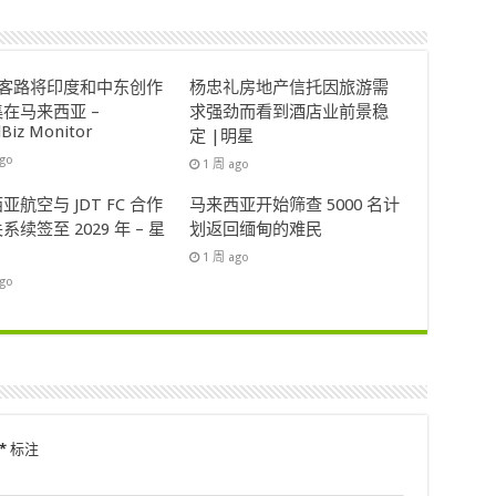
ok客路将印度和中东创作
杨忠礼房地产信托因旅游需
在马来西亚 –
求强劲而看到酒店业前景稳
lBiz Monitor
定 |明星
ago
1 周 ago
亚航空与 JDT FC 合作
马来西亚开始筛查 5000 名计
系续签至 2029 年 – 星
划返回缅甸的难民
1 周 ago
ago
*
标注