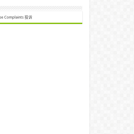
se Complaints 投诉