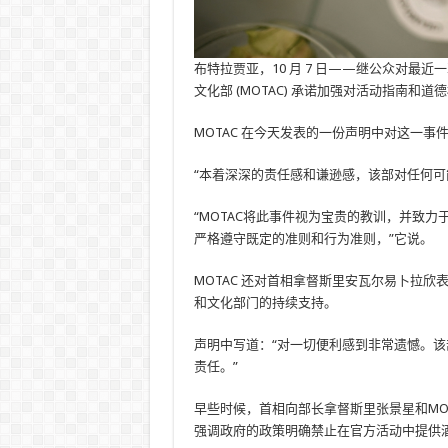
布特拉贾亚，10 月 7 日——继公众对最
文化部 (MOTAC) 承诺加强对活动指南和
MOTAC 在今天发表的一份声明中对这一
“本着深深的责任感和谦逊感，该部对任何
“MOTAC将此事件视为宝贵的教训，并致
严格遵守既定的准则和行为准则，”它说。
MOTAC 还对首相拿督斯里安瓦尔易卜拉
和文化部门的持续支持。
声明中写道：“对一切便利感到非常遗憾。
责任。”
早些时候，首相向部长拿督斯里张景星和MO
强调政府的政策明确禁止在官方活动中提供酒