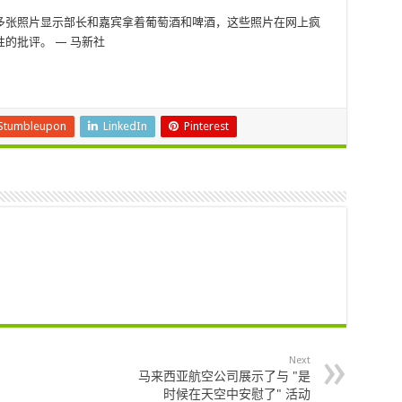
多张照片显示部长和嘉宾拿着葡萄酒和啤酒，这些照片在网上疯
的批评。 — 马新社
Stumbleupon
LinkedIn
Pinterest
Next
马来西亚航空公司展示了与 "是
时候在天空中安慰了" 活动