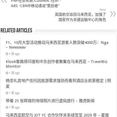
PNP在杀死商人Dominic Sytin -
ABS -CBN中移动遣返“策划者”
Next
英国航空返回马来西亚，加强了
国家作为关键运输中心的角色
Related Articles
F1、10月大型活动推动马来西亚游客人数突破4000万：Nga
– Newswav
1 周 ago
Klook客路将印度和中东创作者聚集在马来西亚 – TravelBiz
Monitor
1 周 ago
杨忠礼房地产信托因旅游需求强劲而看到酒店业前景稳定 |明
星
1 周 ago
带着 25 张辉煌的地球照片进行虚拟旅行 – 雅虎新闻
1 周 ago
马来西亚航空与 JDT FC 合作伙伴关系续签至 2029 年 – 星报