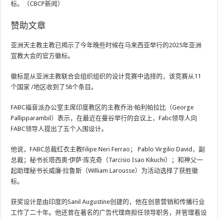
标。（CBCP新闻）
赞助文章
亚洲天主教主教已揭示了今年晚些时候在马来西亚举行的2025年亚洲
宣教大会的官方徽标。
徽标是从亚洲主教联合会组织组织的设计竞赛中选择的，该竞赛从11
个国家 /地区收到了58个条目。
FABC福音派办公室主席印度教区的主教乔治·帕利帕拉比（George
Pallipparambil）表示，在最近在曼谷举行的会议上，Fabc领导人向
FABC领导人提出了五个入围设计。
他说，FABC总裁红衣主教Filipe Neri Ferrao； Pablo Virgilio David，副
总裁；秘书长塔西奥·伊萨·库克奇（Tarcisio Isao Kikuchi）；和神父一
起助理秘书长威廉·拉鲁斯（William Larousse）为活动选择了获胜徽
标。
获奖设计是由印度的Sanil Augustine创建的，他在创意营销和传播行业
工作了二十年。他还曾在著名的广告代理商担任领导职务，并管理着设