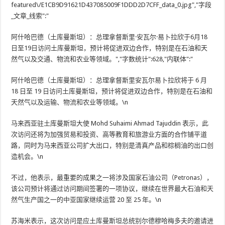
featured\/E1CB9D91621D437085009F1DDD2D7CFF_data_0.jpg","字段
_文章_线索":"
阿什哈巴德（土库曼斯坦）：总理拿督斯里·安瓦尔·易卜拉欣于6月18
日至19日访问土库曼斯坦，预计将促进双边合作，特别是在石油和天
然气以及交通、物流和农业等领域。","字数统计":628,"内联体":"
阿什哈巴德（土库曼斯坦）：总理拿督斯里安瓦尔易卜拉欣将于 6 月
18 日至 19 日访问土库曼斯坦，预计将促进双边合作，特别是在石油和
天然气以及运输、物流和农业等领域。\n
马来西亚驻土库曼斯坦大使 Mohd Suhaimi Ahmad Tajuddin 表示，此
次访问还将为加强贸易和投资、高等教育和旅游业方面的合作铺平道
路，同时为马来西亚公司扩大出口，特别是清真产品和棕榈油的出口创
造机会。\n
不过，他表示，最重要的成果之一将涉及国家石油公司（Petronas），
该公司预计将通过访问期间签署的一项协议，继续在世界最大石油和天
然气生产国之一的中亚国家继续运营 20 至 25 年。\n
苏海米表示，这次访问是应土库曼斯坦总统别尔德穆哈梅多夫的邀请进