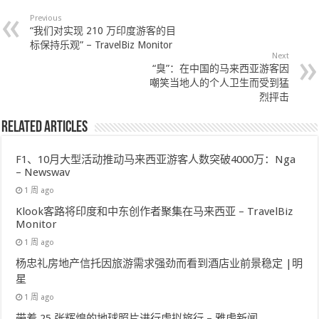
Previous
“我们对实现 210 万印度游客的目
标保持乐观” – TravelBiz Monitor
Next
“臭”：在中国的马来西亚游客因
嘲笑当地人的个人卫生而受到猛
烈抨击
Related Articles
F1、10月大型活动推动马来西亚游客人数突破4000万：Nga
– Newswav
1 周 ago
Klook客路将印度和中东创作者聚集在马来西亚 – TravelBiz
Monitor
1 周 ago
杨忠礼房地产信托因旅游需求强劲而看到酒店业前景稳定 |明
星
1 周 ago
带着 25 张辉煌的地球照片进行虚拟旅行 – 雅虎新闻