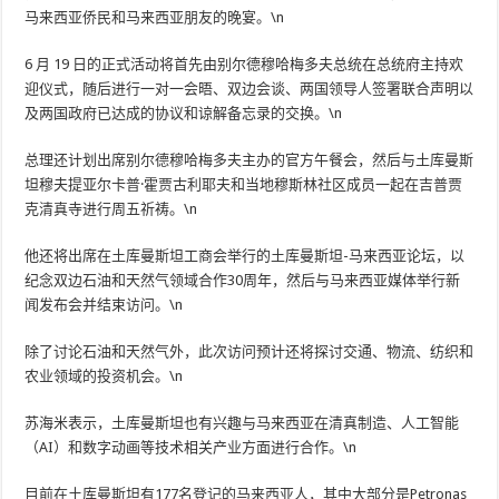
马来西亚侨民和马来西亚朋友的晚宴。\n
6 月 19 日的正式活动将首先由别尔德穆哈梅多夫总统在总统府主持欢
迎仪式，随后进行一对一会晤、双边会谈、两国领导人签署联合声明以
及两国政府已达成的协议和谅解备忘录的交换。\n
总理还计划出席别尔德穆哈梅多夫主办的官方午餐会，然后与土库曼斯
坦穆夫提亚尔卡普·霍贾古利耶夫和当地穆斯林社区成员一起在吉普贾
克清真寺进行周五祈祷。\n
他还将出席在土库曼斯坦工商会举行的土库曼斯坦-马来西亚论坛，以
纪念双边石油和天然气领域合作30周年，然后与马来西亚媒体举行新
闻发布会并结束访问。\n
除了讨论石油和天然气外，此次访问预计还将探讨交通、物流、纺织和
农业领域的投资机会。\n
苏海米表示，土库曼斯坦也有兴趣与马来西亚在清真制造、人工智能
（AI）和数字动画等技术相关产业方面进行合作。\n
目前在土库曼斯坦有177名登记的马来西亚人，其中大部分是Petronas