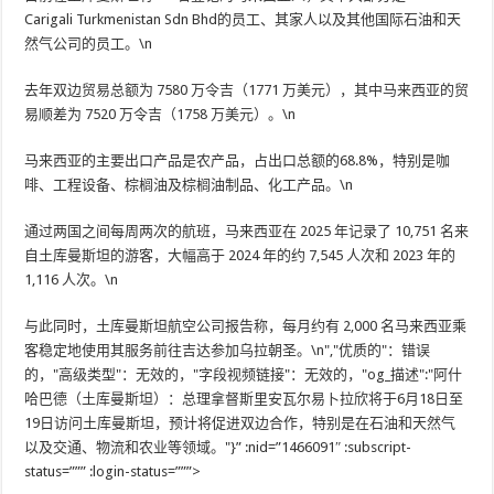
Carigali Turkmenistan Sdn Bhd的员工、其家人以及其他国际石油和天
然气公司的员工。\n
去年双边贸易总额为 7580 万令吉（1771 万美元），其中马来西亚的贸
易顺差为 7520 万令吉（1758 万美元）。\n
马来西亚的主要出口产品是农产品，占出口总额的68.8%，特别是咖
啡、工程设备、棕榈油及棕榈油制品、化工产品。\n
通过两国之间每周两次的航班，马来西亚在 2025 年记录了 10,751 名来
自土库曼斯坦的游客，大幅高于 2024 年的约 7,545 人次和 2023 年的
1,116 人次。\n
与此同时，土库曼斯坦航空公司报告称，每月约有 2,000 名马来西亚乘
客稳定地使用其服务前往吉达参加乌拉朝圣。\n","优质的"：错误
的，"高级类型"：无效的，"字段视频链接"：无效的，"og_描述":"阿什
哈巴德（土库曼斯坦）：总理拿督斯里安瓦尔易卜拉欣将于6月18日至
19日访问土库曼斯坦，预计将促进双边合作，特别是在石油和天然气
以及交通、物流和农业等领域。"}” :nid=”1466091″ :subscript-
status=””” :login-status=”””>