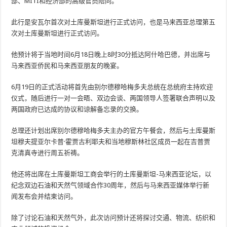
部、MITI和经济部的高级官员陪同。
此行是安瓦尔首次对土库曼斯坦进行正式访问，也是马来西亚总理第五
次对土库曼斯坦进行正式访问。
他预计将于当地时间6月18日晚上8时30分抵达阿什哈巴德，并出席与
马来西亚侨民和马来西亚朋友的晚宴。
6月19日的正式活动将首先由别尔德穆哈梅多夫总统在总统府主持欢迎
仪式，随后进行一对一会晤、双边会谈、两国领导人签署联合声明以及
两国政府已达成的协议和谅解备忘录的交换。
总理还计划出席别尔德穆哈梅多夫主办的官方午餐会，然后与土库曼斯
坦穆夫提亚尔卡普·霍贾古利耶夫和当地穆斯林社区成员一起在吉普贾
克清真寺进行周五祈祷。
他还将出席在土库曼斯坦工商会举行的土库曼斯坦-马来西亚论坛，以
纪念双边石油和天然气领域合作30周年，然后与马来西亚媒体举行新
闻发布会并结束访问。
除了讨论石油和天然气外，此次访问预计还将探讨交通、物流、纺织和