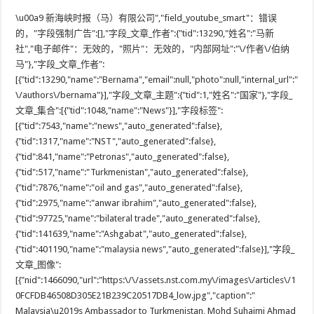
\u00a9 新海峡时报（马）有限公司","field_youtube_smart"：错误
的，"字段强制广告":[],"字段_文章_作者":{"tid":13290,"姓名":"马新
社","电子邮件"：无效的，"照片"：无效的，"内部网址":"\/作者\/伯纳
马"},"字段_文章_作者":
[{"tid":13290,"name":"Bernama","email":null,"photo":null,"internal_url":"
\/authors\/bernama"}],"字段_文章_主题":{"tid":1,"姓名":"国家"},"字段_
文章_集合":[{"tid":1048,"name":"News"}],"字段标签":
[{"tid":7543,"name":"news","auto_generated":false},
{"tid":1317,"name":"NST","auto_generated":false},
{"tid":841,"name":"Petronas","auto_generated":false},
{"tid":517,"name":"Turkmenistan","auto_generated":false},
{"tid":7876,"name":"oil and gas","auto_generated":false},
{"tid":2975,"name":"anwar ibrahim","auto_generated":false},
{"tid":97725,"name":"bilateral trade","auto_generated":false},
{"tid":141639,"name":"Ashgabat","auto_generated":false},
{"tid":401190,"name":"malaysia news","auto_generated":false}],"字段_
文章_图像":
[{"nid":1466090,"url":"https:\/\/assets.nst.com.my\/images\/articles\/1
0FCFDB46508D305E21B239C20517DB4_low.jpg","caption":"
Malaysia\u2019s Ambassador to Turkmenistan, Mohd Suhaimi Ahmad