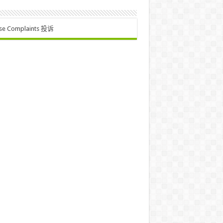
se Complaints 投诉