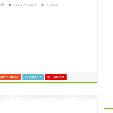
新闻
Leave a comment
513 Views
Stumbleupon
LinkedIn
Pinterest