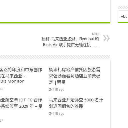
Abu
Next
迪拜-马来西亚旅游：Flydubai 和
Batik Air 联手提供无缝连接……
ok客路将印度和中东创作
杨忠礼房地产信托因旅游需
在马来西亚 –
求强劲而看到酒店业前景稳
lBiz Monitor
定 |明星
ago
1 周 ago
亚航空与 JDT FC 合作
马来西亚开始筛查 5000 名计
系续签至 2029 年 – 星
划返回缅甸的难民
1 周 ago
ago