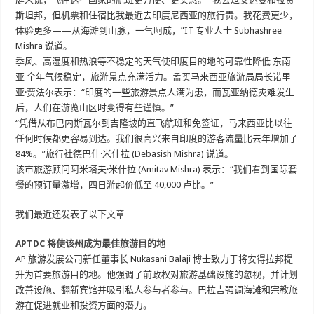
斯坦邦，但机票和住宿比我最近去印度尼西亚的旅行贵。我花费更少，
体验更多——从海滩到山脉，一气呵成，”IT 专业人士 Subhashree
Mishra 说道。
季风、高湿度和热浪等不稳定的天气使印度目的地的可靠性降低
东南
亚
全年气候稳定，旅游景点充满活力。孟买马来西亚旅游局局长诺里
亚·贾法尔表示：“印度的一些旅游景点人满为患，而瓦亚纳德灾难发生
后，人们在游览山区时变得有些谨慎。”
“凭借从布巴内斯瓦尔到吉隆坡的直飞航班和免签证，马来西亚比以往
任何时候都更容易到达。我们很高兴来自印度的游客流量比去年增加了
84%。”旅行社德巴什·米什拉 (Debasish Mishra) 说道。
该市旅游顾问阿米塔夫·米什拉 (Amitav Mishra) 表示：“我们看到国际套
餐的预订量激增，四日游起价低至 40,000 卢比。”
我们最近还发表了以下文章
APTDC 将使该州成为最佳旅游目的地
AP 旅游发展公司新任董事长 Nukasani Balaji 博士致力于将安得拉邦提
升为首要旅游目的地。他强调了前政权对旅游基础设施的忽视，并计划
改善设施、翻新宾馆并吸引私人参与者参与。巴拉吉强调海滩和宗教旅
游在促进就业和投资方面的潜力。