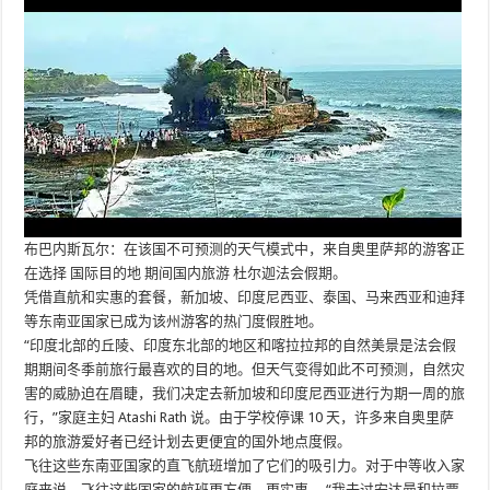
布巴内斯瓦尔：在该国不可预测的天气模式中，来自奥里萨邦的游客正
在选择
国际目的地
期间国内旅游
杜尔迦法会假期
。
凭借直航和实惠的套餐，新加坡、印度尼西亚、泰国、马来西亚和迪拜
等东南亚国家已成为该州游客的热门度假胜地。
“印度北部的丘陵、印度东北部的地区和喀拉拉邦的自然美景是法会假
期期间冬季前旅行最喜欢的目的地。但天气变得如此不可预测，自然灾
害的威胁迫在眉睫，我们决定去新加坡和印度尼西亚进行为期一周的旅
行，”家庭主妇 Atashi Rath 说。由于学校停课 10 天，许多来自奥里萨
邦的旅游爱好者已经计划去更便宜的国外地点度假。
飞往这些东南亚国家的直飞航班增加了它们的吸引力。对于中等收入家
庭来说，飞往这些国家的航班更方便、更实惠。 “我去过安达曼和拉贾