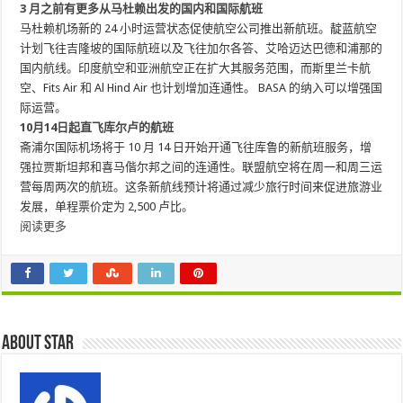
3 月之前有更多从马杜赖出发的国内和国际航班
马杜赖机场新的 24 小时运营状态促使航空公司推出新航班。靛蓝航空
计划飞往吉隆坡的国际航班以及飞往加尔各答、艾哈迈达巴德和浦那的
国内航线。印度航空和亚洲航空正在扩大其服务范围，而斯里兰卡航
空、Fits Air 和 Al Hind Air 也计划增加连通性。 BASA 的纳入可以增强国
际运营。
10月14日起直飞库尔卢的航班
斋浦尔国际机场将于 10 月 14 日开始开通飞往库鲁的新航班服务，增
强拉贾斯坦邦和喜马偕尔邦之间的连通性。联盟航空将在周一和周三运
营每周两次的航班。这条新航线预计将通过减少旅行时间来促进旅游业
发展，单程票价定为 2,500 卢比。
阅读更多
About star