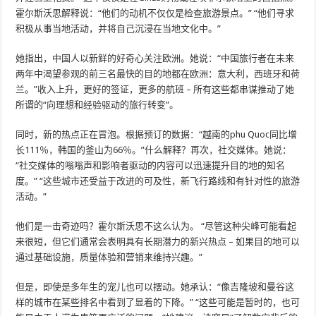
霍尔斯沃思解释说：“他们的动机不仅仅是检查旅游景点。” “他们寻求
积极从事当地活动，并将自己沉浸在当地文化中。”
她指出，中国人以新鲜的好奇心关注欧洲。她说：“中国旅行者在未来
两年中渴望参观的前三名最快的目的地都在欧洲：意大利，西班牙和荷
兰。”收入上升，更好的签证，更多的航班 – 所有这些都串谋推动了她
所谓的“向理想和经验驱动的旅行转变”。
同时，新的热点正在冒泡。根据预订的数据：“越南的phu Quoc同比增
长111％，韩国的釜山为66％。”什么解释？再次，社交媒体。她说：
“社交媒体的嗡嗡声和影响者驱动的内容可以迅速提升目的地的知名
度。” “这些城市还受益于改进的可及性，新飞行路线和有针对性的旅游
活动。”
他们是一击奇迹吗？霍尔斯沃思不这么认为。 “尽管这种尖峰可能看起
来很短，但它们通常会表明具有长期潜力的新兴热点 – 如果目的地可以
通过基础设施，质量体验和营销来维持兴趣。”
但是，即使是多年生的宠儿也可以摆动。她承认：“像吉隆坡和曼谷这
样的城市在某些排名中看到了显着的下降。” “这些可能是暂时的，也可