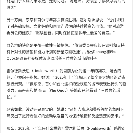
能是由于人满为患等更广泛的问题。”她建议，诀窍是“了解数字背后的
原因”。
另一方面，东京和首尔每年都会赢得胜利。霍尔斯沃思说：“他们证明
了对基础设施，文化经验和国际连通性的持续投资的价值。”她对旅游
委员会的建议？ “继续创新，同时保留使您多年生最爱的要素。”
目的地的诀窍是平衡一致性与敏捷性。 “旅游委员会应该在识别和支持
有针对性的营销和能力计划的新星方面敏捷”，指出Danang和Phu
Quoc是遍布社交媒体浪潮以增长三位数的城市的例子。
霍尔德斯沃思（Houldsworth）到目前为止对这一年的判决：混合的
包，但倾向于积极。她说：“ ​​2025年上半年揭示了整个亚太地区的动态
旅行景观。” “像东京，首尔和台北这样的受欢迎的城市表现出持久的吸
引力，而丹南和帕·奎克（Phu Quoc）等城市已经看到了三位数的增
长。”
尽管如此，波动还是真实的。她说：“诸如吉隆坡和曼谷等地的急剧下
降突出了旅行者偏好的波动以及目的地保持敏捷和反应迅速的需求。”
那么，2025年下半年是什么样的？霍尔斯沃思（Houldsworth）略微对