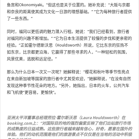
鱼宫和Okonomiyaki。”但这也是关于位置的。她补充说：“大阪与京都
和奈良的距离使其成为文化一日游的理想基础。” “它为每种旅行者提供
了一些东西。”
同时，福冈以更低调的魅力潜入行程。她说：“我们已经看到，旅行者
对福冈的兴趣不断增加。” “它为日本生活提供了较慢的步伐和更亲密的
经验。”正如霍尔德斯沃思（Houldsworth）所说，它比东京的狂热不
如东京，比京都更沿海，它赢得了那些寻求的人，“一种轻松的氛围，
风景优美，逃脱和远足径。”
那么为什么日本一次又一次呢？她解释说：“樱花和秋叶等季节性亮点
在来自新加坡等国家的旅行者中尤其受欢迎，”她解释说，“在没有自然
发现这种季节性花朵的地方。”另外，她指出，日本的火车，公共汽车
和飞机使“更容易，更愉快”。
亚洲太平洋董事总经理劳拉·霍尔斯沃思（Laura Houldsworth）在
booking.com上：“对国际目的地的强烈偏爱反映了他们出站旅行市场
的成熟度的日益成熟。这些旅行者越来越有信心，好奇，愿意在国外的
体验。他们的动机范围是他们的旅游景点不仅仅是在当地的活动中积极