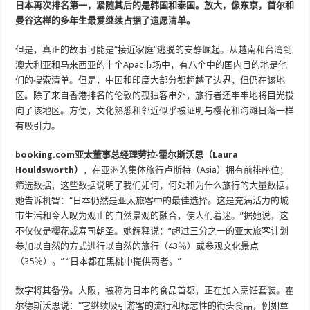
日本再次排名第一，紧随其后的是韩国和泰国。放大，像东京，首尔和
曼谷这样的多年生最爱继续占据了遗愿清单。
但是，真正的故事可能是“接近家庭”逃脱的安静崛起。从越南和台湾到
澳大利亚和马来西亚的十个Apac市场中，有八个中的国内目的地是他
们的搜索清单。但是，中国和印度大部分都超越了边界，但仍在该地
区。除了来自香港排名的伦敦的孤独客串外，旅行者还牢牢地将目光投
向了该地区。方便，文化熟悉和邻近似乎被证明与樱花和海滩日落一样
有吸引力。
booking.com亚太董事总经理劳拉·霍尔斯沃思（Laura
Houldsworth）
，在亚洲的集体旅行卢斯特（Asia）拥有前排座位；
筛选数据，这些数据说明了我们如何，何处和为什么旅行的大量数据。
她告诉机智：“日本仍然是亚太旅客中的最佳选择。这是充满活力的城
市生活和令人叹为观止的自然景观的融合，使人们着迷。”据她说，这
不仅仅是樱花或寿司朝圣。她解释说：“超过三分之一的亚太旅客计划
参加以自然的方式进行以自然的旅行（43％）或参观文化景点
（35％）。” “日本都在黑桃中提供两者。”
数字将其备份。大阪，被称为日本的食品首都，正在加入烹饪套装。霍
尔德斯沃思说：“它继续吸引游客的流行和标志性的街头食品，例如章