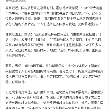
参与本地活动。
离家更近，国内旅行正在享受时刻。霍尔德斯沃思说：“ 10个亚太地区
市场中有八个拥有国内城市作为他们搜寻最多的目的地。”不，这不仅
仅是大流行残留物。她说：“我们确实看到了整个亚太地区的国内旅行
旅行兴趣的长期转变。” “人们选择在其国家内较短，更频繁地旅行。”
便利是国王。她说：“亚太旅客选择在国内旅行的主要原因包括易于计
划（46％）和安全性（43％）。” “有39％的人告诉我们，他们自己的
国家内部有各种各样的经验，而且此类旅行往往更实惠。”对于许多人
来说，它归结为减少旅行时间。她说：“旅行时间和距离较短，国内旅
行也更加方便。”
而且，当然，Tiktok最了解。霍尔斯沃思说：“社交媒体和人工智能的
兴起激发了人们对当地目的地的兴趣。百分之七十二的亚太旅客将使用
技术来寻找真实的经验并做出明智的决定。”换句话说，如果它趋于趋
势，它将旅行。
但是后来有异常值。在印度和中国，这仍然与护照邮票有关。霍尔斯沃
思（Houldsworth）解释说：“对国际目的地的强烈偏爱反映了其出口
旅行市场的越来越成熟。” “这些旅行者越来越有信心，好奇，愿意在国
外经验上花费。”这不仅仅是在Ginza购物或在埃菲尔铁塔上的自拍照。