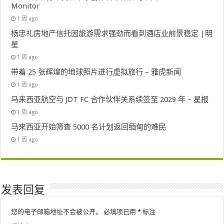
Monitor
1 周 ago
杨忠礼房地产信托因旅游需求强劲而看到酒店业前景稳定 |明
星
1 周 ago
带着 25 张辉煌的地球照片进行虚拟旅行 – 雅虎新闻
1 周 ago
马来西亚航空与 JDT FC 合作伙伴关系续签至 2029 年 – 星报
1 周 ago
马来西亚开始筛查 5000 名计划返回缅甸的难民
1 周 ago
发表回复
您的电子邮箱地址不会被公开。
必填项已用
*
标注