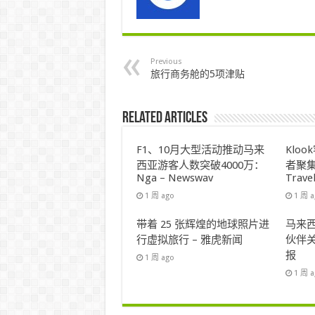
Previous
旅行商务舱的5项津贴
Related Articles
F1、10月大型活动推动马来
Klo
西亚游客人数突破4000万：
者聚集
Nga – Newswav
Trave
1 周 ago
1 周 
带着 25 张辉煌的地球照片进
马来西
行虚拟旅行 – 雅虎新闻
伙伴关
报
1 周 ago
1 周 