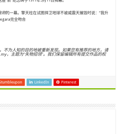
“新”纪念碑于1977年5月11日揭幕。
金刚
的一幕。擎天柱在试图捍卫地球不被威震天摧毁时说：“我升
egara完全吻合
，不为人知的目的地被重新发现。如果您有推荐的地方，请
ar.com.my，主题为“失物招领”。我们保留编辑所有提交作品的权
Stumbleupon
LinkedIn
Pinterest