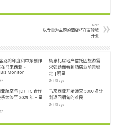
Next
以专卖为主题的酒店将在吉隆坡
开业
ok客路将印度和中东创作
杨忠礼房地产信托因旅游需
在马来西亚 –
求强劲而看到酒店业前景稳
lBiz Monitor
定 |明星
ago
1 周 ago
亚航空与 JDT FC 合作
马来西亚开始筛查 5000 名计
系续签至 2029 年 – 星
划返回缅甸的难民
1 周 ago
ago