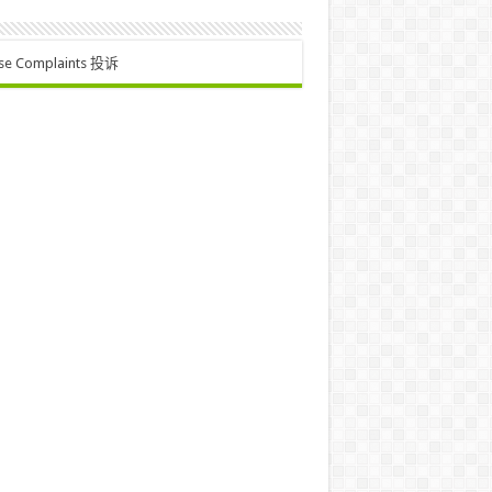
se Complaints 投诉