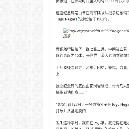
据报道，在那段时间里大约有11,000平民
这座纪念碑是由曾在海军陆战队战争纪念馆
Tugu Negara的建设始于1963年。
国家
青铜雕塑描绘了一群七名士兵。中间站立着
碑的高度为15米，是世界上最大的独立铜雕
士兵象征着领导，苦难，团结，警惕，力量
上
这座纪念碑的底座由花岗岩制成，带有马来亚
福临到他们身上。“
1975年8月27日，一名恐怖分子在Tugu 
打破并从基地脱臼
发生这种事时，我正在上小学。我记得在电视上