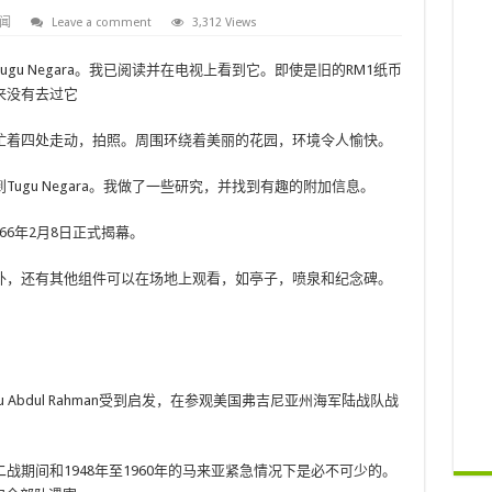
闻
Leave a comment
3,312 Views
u Negara。我已阅读并在电视上看到它。即使是旧的RM1纸币
来没有去过它
忙着四处走动，拍照。周围环绕着美丽的花园，环境令人愉快。
ugu Negara。我做了一些研究，并找到有趣的附加信息。
1966年2月8日正式揭幕。
外，还有其他组件可以在场地上观看，如亭子，喷泉和纪念碑。
u Abdul Rahman受到启发，在参观美国弗吉尼亚州海军陆战队战
期间和1948年至1960年的马来亚紧急情况下是必不可少的。