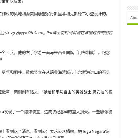
和安全部队遇害。
工作过的奥地利裔美国雕塑家丹斯里菲利克斯德韦尔登设计的。
Abu
Oh Seong Por博士花时间沉浸在该国过去的图古
一名士兵，他的右手拿着一面马来西亚国旗（用布制成）。纪念
塑
，勇气和牺牲。雕像竖立在从瑞典海滨城市卡尔斯港进口的石头
徽章，两侧刻有铭文：“献给和平与自由的英雄战士;愿安拉的祝
Negara发现了一个爆炸装置，造成该纪念碑的重大损失。一些雕像被
看到这个消息，看到公告要求公众捐赠，把Tugu Negara恢