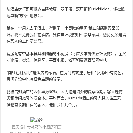
从酒店步行即可抵达吉隆坡塔，双子塔，茨厂街和Brickfields，轻松抵
达单轨铁路和地铁站。
我在一个周末去了酒店，得到了一个宽敞的房间;我立刻感到宾至如
归。我不觉得我住在酒店。凭借其环境照明和豪华家具，感觉更像是留
在某人的工作室公寓。
套房配有带基本餐具和陶器的小厨房（可应要求提供烹饪设施），全尺
寸冰箱，餐桌，休息区，平面电视，浴室和高速互联网WiFi。
“向红色打招呼”是酒店的标语，在房间的欢迎手册和门标牌中有特色，
房间陈设中也有红色主题的暗示。
我被告知酒店的入住率为90％，因为这是海外的夏季假期。客人是商
务和休闲旅客的混合体。平均而言，Ramada酒店的客人将入住三天，
但也有长期住宿的客人，他们会住几个月。
套房设有带冰箱的小厨房和烹