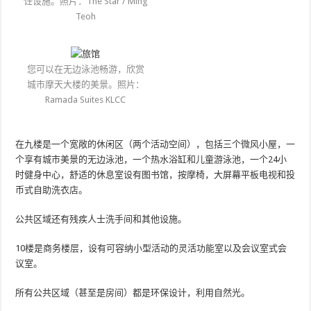
饪设施。照片：The Star / Ming
Teoh
您可以在无边泳池畅游，欣赏
城市摩天大楼的美景。照片：
Ramada Suites KLCC
在九楼是一个宽敞的休闲区（两个活动空间），包括三个微风小屋，一
个享有城市美景的无边泳池，一个热水浴缸和儿童游泳池，一个24小
时健身中心，舒适的休息室设有图书馆，按摩椅，大屏幕平板电视和投
币式自助洗衣店。
公共区域还有残疾人士洗手间和其他设施。
10楼是商务楼层，设有可容纳小型活动的灵活功能室以及会议室式会
议室。
所有公共区域（甚至是房间）都是环保设计，利用自然光。