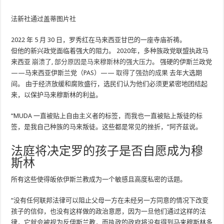
法新社通过盖蒂图片社
2022 年 5 月 30 日，罗秀红在马来西亚甘巴的一座寺庙祈祷。
但他的新兴政党面临着强大的阻力。 2020年，多种族政党联盟执政马
来西亚
崩溃了
,
部分原因是马来穆斯林的强大压力
。 强硬的伊斯兰政党
——马来西亚伊斯兰党（PAS）——
取得了强劲的成果
去年大选期
间。 由于经济放缓和腐败盛行，选民们认为他们必须更紧密地团结起
来，以保护马来穆斯林的利益。
“MUDA 一直被贴上自由主义者的标签，而我也一直被贴上叛徒的标
签，是我自己种族的马来叛徒。这些都是常见的挫折，”阿齐兹说。
法庭将决定罗的孩子是否自愿成为穆
斯林
所有这些使得皈依伊斯兰教成为一个敏感且高度私密的话题。
“没有任何联邦法律可以阻止父母一方在未经另一方同意的情况下改变
孩子的信仰，也没有这样做的政治意愿，因为一旦他们通过这样的法
律，它就会被视为反伊斯兰教，而执政的政府将没有得到马来穆斯林多