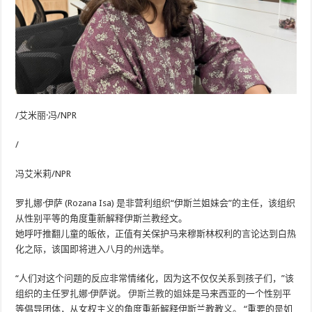
/艾米丽·冯/NPR
/
冯艾米莉/NPR
罗扎娜·伊萨 (Rozana Isa) 是非营利组织“伊斯兰姐妹会”的主任，该组织
从性别平等的角度重新解释伊斯兰教经文。
她呼吁推翻儿童的皈依，正值有关保护马来穆斯林权利的言论达到白热
化之际，该国即将进入八月的州选举。
“人们对这个问题的反应非常情绪化，因为这不仅仅关系到孩子们，”该
组织的主任罗扎娜·伊萨说。
伊斯兰教的姐妹
是马来西亚的一个性别平
等倡导团体，从女权主义的角度重新解释伊斯兰教教义。 “重要的是如