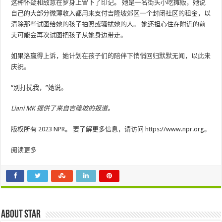
这种怀疑和敌意在罗身上留下了印记。 她是一名街头小吃摊贩，她说
自己的大部分微薄收入都用来支付吉隆坡郊区一个封闭社区的租金，以
清除那些试图给她的孩子拍照或骚扰她的人。 她还担心住在附近的前
夫可能会再次试图把孩子从她身边带走。
如果洛赢得上诉，她计划在孩子们的陪伴下悄悄回归默默无闻，以此来
庆祝。
“别打扰我，”她说。
Liani MK 提供了来自吉隆坡的报道。
版权所有 2023 NPR。 要了解更多信息，请访问 https://www.npr.org。
阅读更多
About star