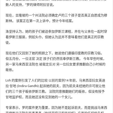
数人的支持，”罗的律师阿拉甘说。
现在，吉隆坡的一个州法院必须确定卢的三个孩子是否真正自愿成为穆
斯林。 该案正在第一次上诉中，预计今年结案。
洛坚持认为，她的孩子们被迫参加伊斯兰课程，并在与父亲在一起时穿
着伊斯兰服装，例如头巾，但她认为这并不意味着他们是真正的宗教
徒。
现在他们又回到了她的照顾之下，她说他们遵循印度教的宗教习俗。
但五月份，一位法官
决定
孩子们仍然信奉伊斯兰教。 今年早些时候，
另一家马来西亚法院也
被裁定反对
另一位妇女要求推翻自己小时候的
皈依。
Loh 的案例引发了人们的比较
以前的案例
14 年前，马来西亚妇女英迪
拉·甘地 (Indira Gandhi) 起诉她的前夫，因为前夫未经她的许可就让他
们的三个孩子皈依伊斯兰教。 法院同意推翻她们的皈依，但没有授予
甘地监护权，而且她还没有见到她的一个女儿。
专家表示，罗的案件更为重要，因为她不是起诉前夫，而是挑战马来西