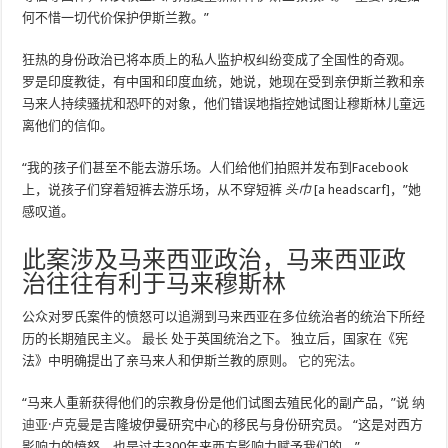
何不惜一切代价保护伊斯兰教。”
狂热的身份政治已将本质上的私人监护权纠纷变成了全国性的奇观。
罗是印度教徒，有中国和印度血统，她说，她现在受到亲伊斯兰教和亲
马来人持续骚扰和恐吓的对象，他们错误地指控她试图让穆斯林儿童远
离他们的信仰。
“我的孩子们甚至不能去游乐场。人们给他们拍照并发布到Facebook
上，说孩子们穿着短裤去游乐场，从不穿短裤
头巾
[a headscarf]，”她
感叹道。
此案涉及马来西亚政治，马来西亚政
治往往有利于马来穆斯林
公众对罗氏案件的愤怒可以追溯到马来西亚在多位统治者的统治下所经
历的长期殖民主义。
最长
处于英国统治之下。 独立后，国家在《宪
法》中明确提出了亲马来人和伊斯兰教的原则。
它的宪法。
“马来人重新获得他们的宗教身份是他们试图去殖民化的副产品，”说
纳
迪亚·卢克曼
是吉隆坡伊曼研究中心的移民与身份研究员。 “这是对西方
影响力的愤怒，也是过去300年来西方影响力赋予我们的。”