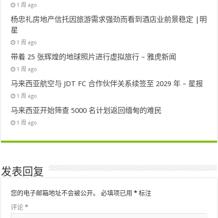
1 周 ago
杨忠礼房地产信托因旅游需求强劲而看到酒店业前景稳定 |明
星
1 周 ago
带着 25 张辉煌的地球照片进行虚拟旅行 – 雅虎新闻
1 周 ago
马来西亚航空与 JDT FC 合作伙伴关系续签至 2029 年 – 星报
1 周 ago
马来西亚开始筛查 5000 名计划返回缅甸的难民
1 周 ago
发表回复
您的电子邮箱地址不会被公开。
必填项已用
*
标注
评论
*