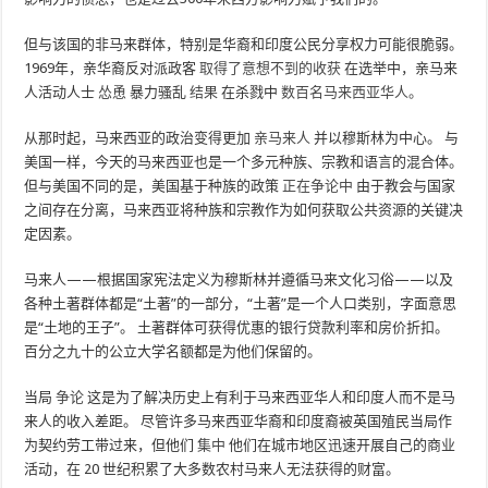
但与该国的非马来群体，特别是华裔和印度公民分享权力可能很脆弱。
1969年，亲华裔反对派政客
取得了意想不到的收获
在选举中，亲马来
人活动人士
怂恿
暴力骚乱
结果
在杀戮中
数百名马来西亚华人。
从那时起，马来西亚的政治变得更加
亲马来人
并以穆斯林为中心。 与
美国一样，今天的马来西亚也是一个多元种族、宗教和语言的混合体。
但与美国不同的是，美国基于种族的政策
正在争论中
由于教会与国家
之间存在分离，马来西亚将种族和宗教作为如何获取公共资源的关键决
定因素。
马来人——根据国家宪法定义为穆斯林并遵循马来文化习俗——以及
各种土著群体都是“土著”的一部分，“土著”是一个人口类别，字面意思
是“土地的王子”。 土著群体可获得优惠的银行贷款利率和房价折扣。
百分之九十的公立大学名额都是为他们保留的。
当局
争论
这是为了解决历史上有利于马来西亚华人和印度人而不是马
来人的收入差距。 尽管许多马来西亚华裔和印度裔被英国殖民当局作
为契约劳工带过来，但他们
集中
他们在城市地区迅速开展自己的商业
活动，在 20 世纪积累了大多数农村马来人无法获得的财富。