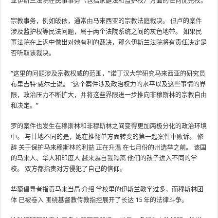
亚伊斯兰法院在民事事务（包括家庭法和监护权）方面的任何优先权。
宗教事务，例如皈依，通常由马来西亚的宗教法庭裁决。 但卢的案件
涉及监护权等民法问题，属于两个法院系统之间的灰色地带。 如果民
事法院在上诉中做出对她有利的裁决，那么伊斯兰法院将有责任决定是
否听取该裁决。
“这里的问题涉及宗教权威的范围，”诺丁汉大学研究马来西亚的研究员
布里吉特·威尔士说。 “这个案件涉及政治权力的水平以及这些事情的界
限，政治压力不断扩大，并将这些界限进一步推向非穆斯林的宗教自由
和决定。”
罗的案件也发生在穆斯林和非穆斯林之间变得更加两极分化的政治环境
中。 与甘地不同的是，她在推翻单方面转变的第一起案件中败诉。
修
辞
关于保护马来穆斯林的利益
正在升温
在七月份的州选举之前。 该国
的马来人、华人和印度人
越来越自我隔离
他们的孩子进入不同的学
校。 双方都指责对方侵犯了自己的信仰。
华裔倡导者指责马来当局
介绍
学校里的伊斯兰教学过多，而穆斯林团
体
已被卷入
围绕基督教传教指控展开了长达 15 年的法律斗争。