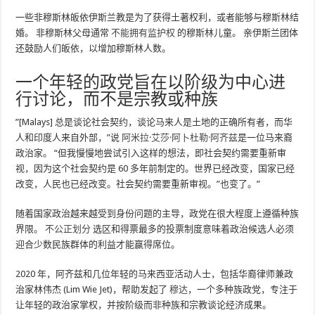
一些非穆斯林皈依伊斯兰教是为了获得土著权利，或者能够与穆斯林结
婚。 非穆斯林父母通常
不能拥有监护权
的穆斯林儿童。 亲伊斯兰团体
还鼓励人们皈依，以增加穆斯林人数。
一个年轻的政党旨在以阶级为中心进
行讨论，而不是宗教或种族
”[Malays] 总是谈论社会契约，谈论马来人是土地的正确所有者，而华
人和印度人来自外部，”说
阿米拉·艾莎·阿卜杜勒·阿齐兹
是一位马来裔
政治家。 “但我慢慢地尝试引入这样的想法，即社会契约需要重新审
视，因为这个社会契约是 60 多年前制定的。世界已经改变，国家已经
改变，人民也已经改变。社会契约需要重新审视。”也变了。”
随着国家政治越来越受到身份问题的主导，政党在很大程度上遵循种族
界限。
不公正划分
选区和得票最多的投票制度意味着政治候选人必须
迎合少数民族群体的利益才能赢得席位。
2020 年，阿齐兹和几位年轻的马来西亚活动人士，包括华裔律师兼政
治家林伟杰 (Lim Wie Jet)，帮助发起了
穆达
，一个多种族政党，专注于
让年轻的政治家掌权，并按阶级而非种族和宗教谈论经济成果。