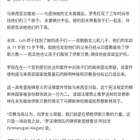
Leave a comment
685 Views
马来西亚吉隆坡——与虐待她的丈夫离婚后，罗秀红花了三年时间寻
找他们的三个孩子。 夫妻俩分手后，她的前夫带着孩子们一起走，并
拒绝告诉她他们的下落。
去年，Loh 终于找到了她的孩子们——双胞胎女儿和儿子，他们的年龄
从 11 岁到 15 岁不等。但她也发现他们的父亲已经从印度教皈依了伊
斯兰教——而且他也让孩子们皈依了伊斯兰教,
确保他能保留监护权
。
罗现在在一个受到密切关注的案件中对孩子们的皈依提出质疑，该案件
使构成马来西亚国家政策基石的鲜明种族和宗教身份标记凸显出来。
这一具有里程碑意义的法律案件导致马来西亚分裂，这个宪法规定的穆
斯林国家被身份群体政治一分为二。 该国法律禁止像罗这样的非穆斯
林在未先皈依伊斯兰教的情况下与穆斯林结婚或抚养穆斯林孩子。
“宗教当局认为，向罗女士屈服，我们就是在牺牲伊斯兰教的力量。这
只是一场自我之战，”罗法律团队的律师斯里穆鲁甘·阿拉甘
(Srimurugan Alagan) 说。