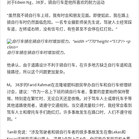
对于Edwin Ng，38岁，骑自行车是他所喜欢的耐力运动
“虽然我不骑自行车上班，我有时会和朋友见面。即使如此，我在路上
骑自行车时仍然面临危险。一名专业摄影师吴先生说，驾驶人士经常踩
车道，左转或右转，没有信号灯，有些甚至不会停在红灯处。“
自行车镜在骑自行车时增加视力。
他承认，由于道路设计不利于骑自行车，在许多地方缺乏自行车道和连
接路径，所以这个问题更加复杂。
M。 38岁的Farid Rahmat在吉隆坡碧科厨房举办自行车和自行车修理研
讨会，建议：“作为一名上下班的骑自行车者，重要的是要始终保持警
惕，特别是在繁忙时，无论白天还是夜晚。对于驾车人士或摩托车手等
其他道路使用者，请遵守交通规则。当交通流量较少时，我经常会看到
驾车人士和摩托车手们跑红灯。许多事故发生在路口时，人们不遵守规
则。“
Tan补充说：“涉及驾驶者和骑自行车者的很多事故发生在像Lekas和
Kesas这样的高速公路上。凌晨2点到上午6点，你可能会发现司机太累