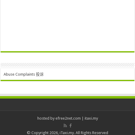
Abuse Complaints 投诉
hosted by
efree2net.com
|
itaxi.my
© Copyright 2026, iTaxi.my. All Rights Reserved