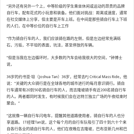
“另外还有另外一个上，中等阶级的学生乘坐休闲或运动的昂贵的品牌
自行车，配有花式的小玩意和装备。他们面对挑战：距离或速度，通常
在社交媒体上分享，但主要是开车上班。在中间是那些骑自行车上下班
的人们，在中等价位的自行车上工作
“作为骑自行车的人，我们应该骑在路的左侧，但是左边经常充满砾
石，污垢，不平坦的表面，坑洼，甚至停放的车辆。
“但是当我在左边循环时，大多数的汽车会给我很大的空间，”钟博士
说，
36岁的约书亚·坦（Joshua Tan）36岁，经常去PJ Critical Mass Ride，他
说：“关键的大众骑行是在全球各地的城市进行的每月意识骑行。骑自
行车通常有20到50名骑自行车的人，而吉隆坡骑手有近2​​00名骑自行车
的人。两者都同时发生，有时候我们会在达特兰独立广场的午夜结束时
聚会。“
“这就像一辆自行车闪电车，提醒其他道路使用者，骑自行车的人也分
享道路。 IT经理Tan说，这个每个月的自行车队吸引了四十到六十个来
自各行各业的骑自行车的人，他们在夜晚在吉隆坡，巴布亚新几州和巴