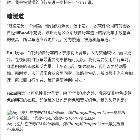
时，我会被缓慢的自行车进一步挤压！“Faizal说，
暗隧道
“隧道是另一个问题。他们必须照亮，但不是。一家软件公司的销售客
户经理Faizal补充说，联邦高速公路沿线自行车道上的摩托车手数量真
的很高，所以车道应该更广泛，分为慢速，快速和超车道。“
Farid分享：“许多骑自行车的人宁愿晚上骑车，因为交通较少，而且更
冷。在夜间骑自行车最重要的事情是可见度。我们需要使用自行车灯，
穿着明亮的衣服和反光罩。上午3点后，如果骑马，我们需要特别警
惕。那时候，人们通常会从夜里回家。道路是空的，所以很多汽车会加
速，所以骑自行车者，我们需要特别小心。“
Faizal同意：“可见性非常重要，除了”圣诞树“之外，我还穿着橙色或黄
色的明亮的衣服。即使我的背包是橙色和荧光绿色。我的头盔也是！
Ng（左）在PJ的CM Ride期间，像Chung和Pepper Lim一样抽出自
行车轮胎