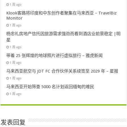
1 周 ago
Klook客路将印度和中东创作者聚集在马来西亚 – TravelBiz
Monitor
1 周 ago
杨忠礼房地产信托因旅游需求强劲而看到酒店业前景稳定 |明
星
1 周 ago
带着 25 张辉煌的地球照片进行虚拟旅行 – 雅虎新闻
1 周 ago
马来西亚航空与 JDT FC 合作伙伴关系续签至 2029 年 – 星报
1 周 ago
马来西亚开始筛查 5000 名计划返回缅甸的难民
1 周 ago
发表回复