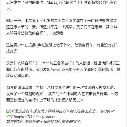
尽管发生了可怕的事件，Mat Lajak也是这个十几岁的特技骑自行车的
人，
四月一号，十二岁至十七岁的二十二名青少年在同一时段被警方拘留。
这是愚人节的一天，但这并不是一个笑话，孩子们正在愚弄，其中14
人骑着非法修改的自行车，8次观看
这些青少年在凌晨3点在道路上做了什么，改装自行车，有些没有刹车
或灯光
这是什么骑自行车？
Star2
与五名骑自行车的人谈话，找出他们对真正
骑自行车的想法。我们发现马来西亚人周期有三个原因：休闲娱乐，健
康运动和运输。
42岁的张泽泽博士主持了八打灵再也进行的一次关键的大规模巡逻，
发表了一个有趣的观察：“我看到三个不同的人在城市骑自行车。一方
面是较便宜的自行车上下班的社会经济移民工人
城里的自行车道有助于保持骑自行车者的安全。