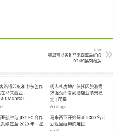
Next
哪里可以买到马来西亚最好的
D24和黑刺榴莲
ok客路将印度和中东创作
杨忠礼房地产信托因旅游需
在马来西亚 –
求强劲而看到酒店业前景稳
lBiz Monitor
定 |明星
ago
1 周 ago
亚航空与 JDT FC 合作
马来西亚开始筛查 5000 名计
系续签至 2029 年 – 星
划返回缅甸的难民