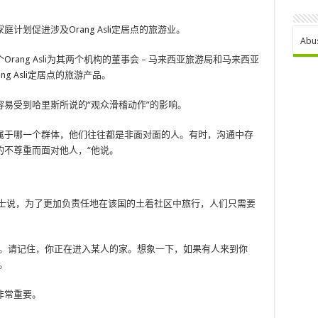
划促进涉及Orang Asli定居点的旅游业。
Abu
ang Asli为其两个机构的董事会 – 马来西亚旅游局和马来西亚
ng Asli定居点的旅游产品。
易受到哈里斯所说的“观众滑稽动作”的影响。
论他们属于哪一个群体，他们往往都是非面对面的人。有时，沟通中存
的不尊重而面对他人，“他说。
n Nicholas博士说，为了更加负责任地在该国的土着社区中旅行，人们只需要
方。请记住，你正在进入某人的家。想象一下，如果有人来到你
。
非常重要。