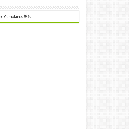
se Complaints 投诉