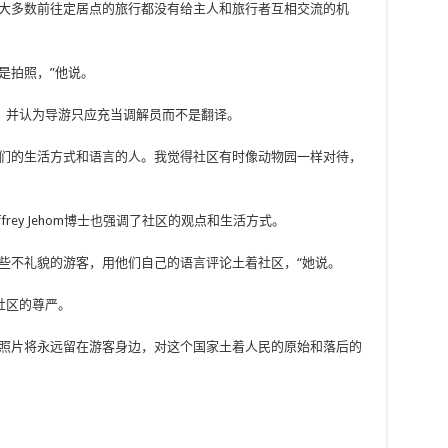
，大多数前往定居点的旅行都没有给主人和旅行者互相交流的机
是拍照，”他说。
，并认为导游只应充当调解员而不是翻译。
他们的生活方式和语言的人。我觉得社区有时像动物园一样对待，
ffrey Jehom博士也强调了社区的观点和生活方式。
些不礼貌的游客，用他们自己的语言评论土着社区，“她说。
社区的尊严。
张照片将永远留在游客身边，对这个国家土着人民的原始和落后的