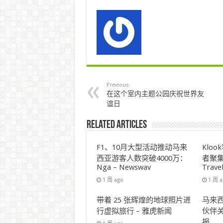
Previous
在这个室内主题公园庆祝世界友
谊日
Related Articles
F1、10月大型活动推动马来
Klo
西亚游客人数突破4000万：
者聚集
Nga – Newswav
Trave
1 周 ago
1 周 
带着 25 张辉煌的地球照片进
马来西
行虚拟旅行 – 雅虎新闻
伙伴关
报