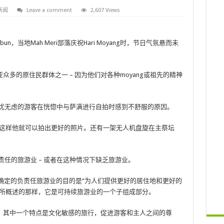
新闻
Leave a comment
2,607 Views
i Bunbun，当地Mah Meri部落庆祝Hari Moyang时，节日气氛悬而未
众多的原住民群体之一 – 因为他们对各种moyang或祖先的精神
观察一些无忧无虑的游客在恍惚中与萨满进行自拍时感到不舒服的原因。
，这样他就可以拍出更好的照片。还有一架无人机盘旋在主祭坛
，暗指负责任的旅游业 – 或者在这种情况下缺乏旅游业。
间确定的负责任旅游业的目的是“为人们提供更好的居住地和更好的
织所概述的那样，它是可持续旅游业的一个子组成部分。
。其中一个特点是文化敏感的旅行，促进游客和主人之间的尊