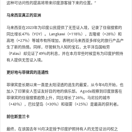
这种可访问性的提高将带来印度游客接下来的位置。”
马来西亚真正的亚洲
马来西亚在2023年为印度公民提供了无签证入境，记录了住宿搜索的
同比增长47％（YOY）。 Langkawi（+118％），吉隆坡（+28％）和
高地（+27％）等城市有所增加，表明对马来西亚多样化的旅行产品产
生了新的热情。同样，尽管鲜为人知的宝石，太平洋岛国帕劳
（Palau）却见证了49％的利息，并在本月早些时候宣布为印度护照持
有人提供无签证入境。
更好地与菲律宾的连通性
菲律宾是长期以来一直是太阳浸透的逃生的最爱，从今年6月开始，也
加入了印第安人签证友好目的地的俱乐部。 Agoda观察到印度旅客在
菲律宾的住宿搜索趋势上升，同比增长了26％。马尼拉的城市
（+43％），巴拉望岛（+30％）和宿雾（+25％）是最高的获利者。
前往斯里兰卡
最终，在该国去年10月决定授予印度护照持有人的无签证访问权之