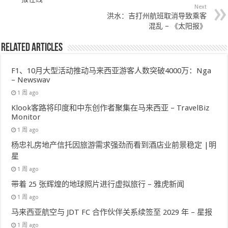
Next
洪水：吉打州航班取消导致乘客
混乱 – 《太阳报》
Related Articles
F1、10月大型活动推动马来西亚游客人数突破4000万：Nga
– Newswav
1 周 ago
Klook客路将印度和中东创作者聚集在马来西亚 – TravelBiz
Monitor
1 周 ago
杨忠礼房地产信托因旅游需求强劲而看到酒店业前景稳定 |明
星
1 周 ago
带着 25 张辉煌的地球照片进行虚拟旅行 – 雅虎新闻
1 周 ago
马来西亚航空与 JDT FC 合作伙伴关系续签至 2029 年 – 星报
1 周 ago