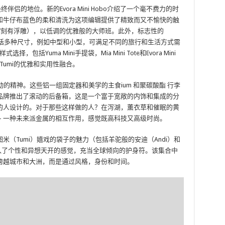
侣的地位。新的Evora Mini Hobo介绍了一个毫不费力的时
和牛仔布蓝色的柔和清洗为这项编辑提供了精致而又不愉快的触
’t’刻有浮雕），以低调的优雅般的大师班。此外，标志性的
其范围，包括多种尺寸，例如中型和小型，可满足不同的旅行和生活方式需
，包括Yuma Mini手提袋，Mia Mini Tote和Evora Mini
Tumi的优雅和实用性融合。
动的精神。这些铝一组固定器和美学的主食
ium
和聚碳酸酯
行李
品牌推出了滚动的后备箱，这是一个富于宽敞的内饰和集成的分
的人设计的。对于那些这样做的人？在泻湖，薰衣草和催眠的黄
– 一种未来派金属的相互作用，感觉既高科技又高级时尚。
（Tumi）嬉戏的袋子的魅力（包括羊驼般的安迪（Andi）和
范围注入了个性和异想天开的感觉，充当全球倾向的护身符。该集合中
跨越城市和大洲，而是通过风格，身份和时间。