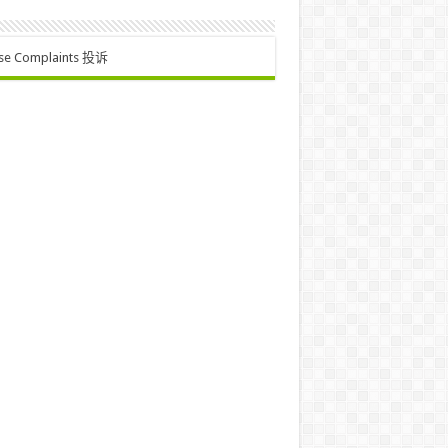
se Complaints 投诉