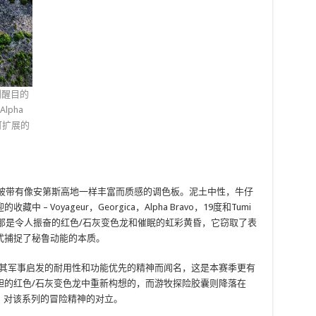
到醒目的
lpha
可扩展的
廓被带有像安第斯高地一样丰富而质感的调色板。泥土中性，牛仔
Voyageur，Georgica，Alpha Bravo，19度和Tumi
果您问我们，那是令人振奋的红色/石灰变色龙和催眠的虹彩黄昏，它窃取了表
式捕捉了秘鲁动能的本质。
o系列以其军事启发的耐用性和功能优先的精神而闻名，这是本赛季更有
胆的红色/石灰变色龙中重新构想的，而游牧探险胶囊则降落在
致的城市，对该系列的冒险精神的对立。