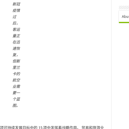
新冠
疫情
Abu
过
后，
客运
量正
在迅
速恢
复，
但斯
里兰
卡的
航空
业需
要一
个蓝
图。
 项可持续发展目标中的 15 项中发挥着战略作用。 贸易和旅游业