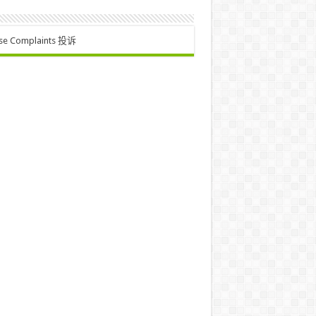
se Complaints 投诉