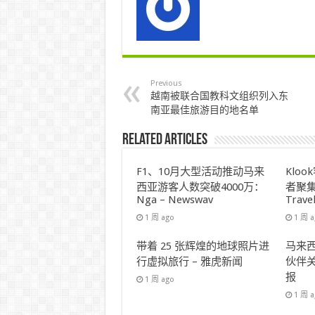
Previous
越南被联合国教科文组织列入东
南亚最佳旅游目的地名单
Related Articles
F1、10月大型活动推动马来
Klo
西亚游客人数突破4000万：
者聚集
Nga – Newswav
Trave
1 周 ago
1 周 
带着 25 张辉煌的地球照片进
马来西
行虚拟旅行 – 雅虎新闻
伙伴关
报
1 周 ago
1 周 