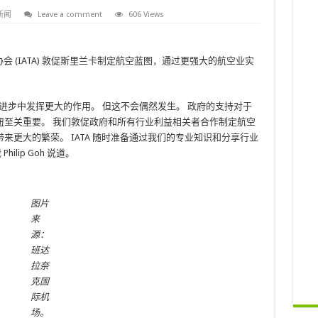
新闻
Leave a comment
606 Views
运输协会 (IATA) 敦促斯里兰卡制定航空蓝图，通过更强大的航空业实
进步中发挥更大的作用。 但这不会偶然发生。 政府的支持对于
纽至关重要。 我们敦促政府和所有行业利益相关者合作制定航空
更大的繁荣。 IATA 随时准备通过我们的专业知识和分享行业
ilip Goh 说道。
图片
来
源：
班达
拉奈
克国
际机
场。