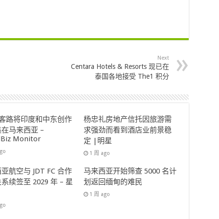
Next
Centara Hotels & Resorts 现已在
泰国各地接受 The1 积分
ok客路将印度和中东创作
杨忠礼房地产信托因旅游需
在马来西亚 –
求强劲而看到酒店业前景稳
lBiz Monitor
定 |明星
ago
1 周 ago
亚航空与 JDT FC 合作
马来西亚开始筛查 5000 名计
系续签至 2029 年 – 星
划返回缅甸的难民
1 周 ago
ago