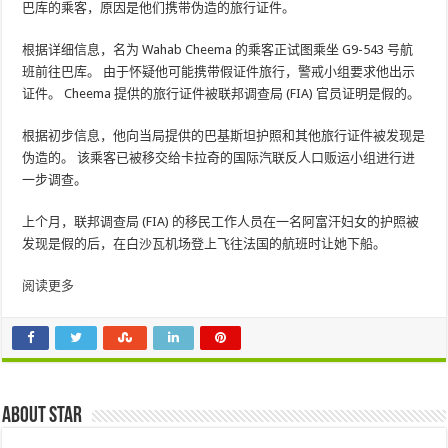
巴库的乘客，原因是他们携带伪造的旅行证件。
根据详细信息，名为 Wahab Cheema 的乘客正试图乘坐 G9-543 号航
班前往巴库。 由于怀疑他可能携带假证件旅行，警戒小组要求他出示
证件。 Cheema 提供的旅行证件被联邦调查局 (FIA) 官员证明是假的。
根据初步信息，他向当局提供的巴基斯坦护照和其他旅行证件被发现是
伪造的。 该乘客已被移交给卡拉奇的国际汽联反人口贩运小组进行进
一步调查。
上个月，联邦调查局 (FIA) 的移民工作人员在一名阿富汗妇女的护照被
发现是假的后，在白沙瓦机场登上飞往法国的航班时让她下船。
阅读更多
About star