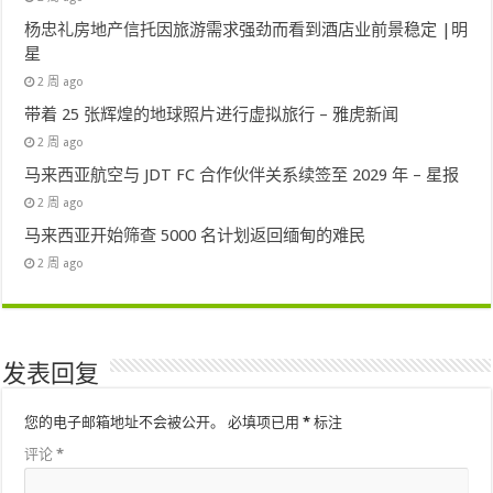
杨忠礼房地产信托因旅游需求强劲而看到酒店业前景稳定 |明
星
2 周 ago
带着 25 张辉煌的地球照片进行虚拟旅行 – 雅虎新闻
2 周 ago
马来西亚航空与 JDT FC 合作伙伴关系续签至 2029 年 – 星报
2 周 ago
马来西亚开始筛查 5000 名计划返回缅甸的难民
2 周 ago
发表回复
您的电子邮箱地址不会被公开。
必填项已用
*
标注
评论
*