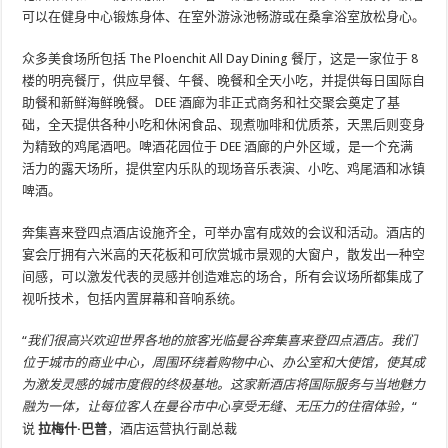
可以在健身中心锻炼身体、在室外游泳池畅游或在桑拿浴室放松身心。
众多美食场所包括 The Ploenchit All Day Dining 餐厅，这是一家位于 8
楼的明亮餐厅，供应早餐、午餐、晚餐和全天小吃，并提供每日国际自
助餐和新鲜海鲜晚餐。 DEE 酒廊为非正式商务和社交聚会奠定了基
础，全天提供各种小吃和休闲食品、现煮咖啡和优质茶，天黑后则变身
为精致的鸡尾酒吧。啤酒花园位于 DEE 酒廊的户外区域，是一个充满
活力的露天场所，提供室内乐队的现场音乐表演、小吃、鸡尾酒和冰镇
啤酒。
奔集喜来登四点酒店设施齐全，可举办富有成效的会议和活动。酒店的
宴会厅拥有六米高的天花板和可欣赏城市景观的大窗户，散发出一种空
间感，可以激发代表的灵感并创造难忘的场合，所有会议场所都集成了
视听技术，包括内置屏幕和音响系统。
“
我们很高兴欢迎世界各地的旅客光临曼谷奔集喜来登四点酒店。我们
位于城市的商业中心，周围环绕着购物中心、办公室和大使馆，使其成
为激发灵感的城市度假的终极基地。这家新酒店将国际服务与当地魅力
融为一体，让每位客人在曼谷市中心享受无缝、无压力的住宿体验，
“
说
拉梅什·巴普
，酒店运营执行副总裁