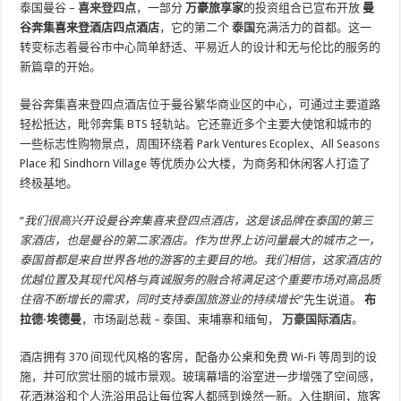
泰国曼谷 –
喜来登四点
，一部分
万豪旅享家
的投资组合已宣布开放
曼
谷奔集喜来登酒店四点酒店
，它的第二个
泰国
充满活力的首都。这一
转变标志着曼谷市中心简单舒适、平易近人的设计和无与伦比的服务的
新篇章的开始。
曼谷奔集喜来登四点酒店位于曼谷繁华商业区的中心，可通过主要道路
轻松抵达，毗邻奔集 BTS 轻轨站。它还靠近多个主要大使馆和城市的
一些标志性购物景点，周围环绕着 Park Ventures Ecoplex、All Seasons
Place 和 Sindhorn Village 等优质办公大楼，为商务和休闲客人打造了
终极基地。
“
我们很高兴开设曼谷奔集喜来登四点酒店，这是该品牌在泰国的第三
家酒店，也是曼谷的第二家酒店。作为世界上访问量最大的城市之一，
泰国首都是来自世界各地的游客的主要目的地。我们相信，这家酒店的
优越位置及其现代风格与真诚服务的融合将满足这个重要市场对高品质
住宿不断增长的需求，同时支持泰国旅游业的持续增长
”先生说道。
布
拉德·埃德曼
，市场副总裁 – 泰国、柬埔寨和缅甸，
万豪国际酒店
。
酒店拥有 370 间现代风格的客房，配备办公桌和免费 Wi-Fi 等周到的设
施，并可欣赏壮丽的城市景观。玻璃幕墙的浴室进一步增强了空间感，
花洒淋浴和个人洗浴用品让每位客人都感到焕然一新。入住期间，旅客