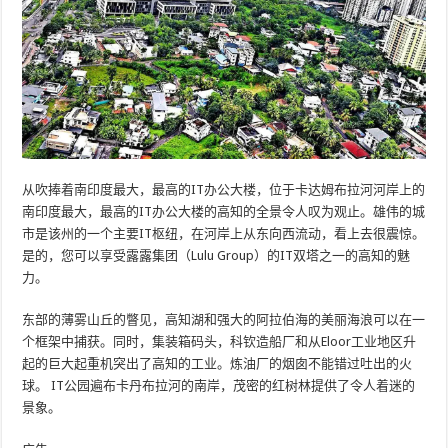
从吹捧着南印度最大，最高的IT办公大楼，位于卡达姆布拉河河岸上的
南印度最大，最高的IT办公大楼的高知的全景令人叹为观止。雄伟的城
市是该州的一个主要IT枢纽，在河岸上从东向西流动，看上去很震惊。
是的，您可以享受露露集团（Lulu Group）的IT双塔之一的高知的魅
力。
东部的薄雾山丘的瞥见，高知湖和强大的阿拉伯海的美丽海浪可以在一
个框架中捕获。同时，集装箱码头，科钦造船厂和从Eloor工业地区升
起的巨大起重机突出了高知的工业。炼油厂的烟囱不能错过吐出的火
球。 IT公园遍布卡丹布拉河的南岸，茂密的红树林提供了令人着迷的
景象。