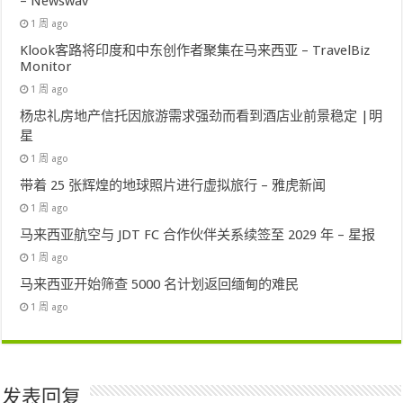
– Newswav
1 周 ago
Klook客路将印度和中东创作者聚集在马来西亚 – TravelBiz
Monitor
1 周 ago
杨忠礼房地产信托因旅游需求强劲而看到酒店业前景稳定 |明
星
1 周 ago
带着 25 张辉煌的地球照片进行虚拟旅行 – 雅虎新闻
1 周 ago
马来西亚航空与 JDT FC 合作伙伴关系续签至 2029 年 – 星报
1 周 ago
马来西亚开始筛查 5000 名计划返回缅甸的难民
1 周 ago
发表回复