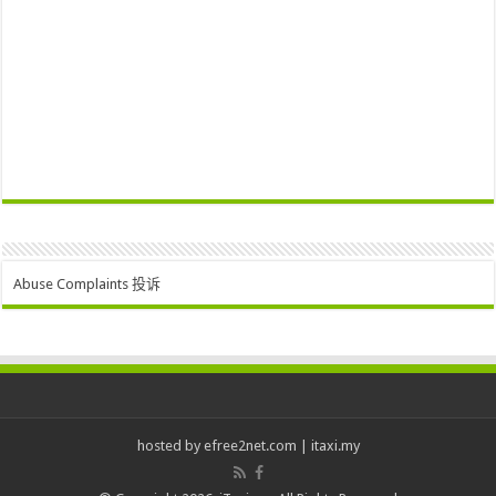
Abuse Complaints 投诉
hosted by
efree2net.com
|
itaxi.my