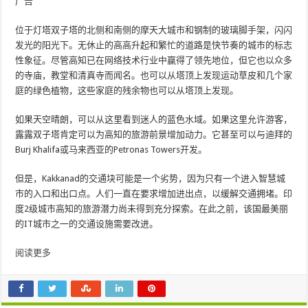
广告
位于灯塔双子塔的北侧和南侧的摩天大城市和钢制的玻璃脚手架，闪闪
发光的阳光下。无休止的高高升起和繁忙的道路是快节奏的城市的标志
性象征。尽管高知已在网络技术行业中赢得了领先地位，但它也以众多
的寺庙，教堂和清真寺而闻名。也可以从塔顶上发现运动草皮和几个家
庭的绿色植物，这些家庭的残余物也可以从塔顶上发现。
如果天空晴朗，可以从这里看到迷人的蓝色水域。如果这里允许游客，
露露双子塔肯定可以为高知的旅游前景增加动力。它甚至可以与迪拜的
Burj Khalifa或马来西亚的Petronas Towers开发。
但是，Kakkanad的交通块可能是一个劣势，因为只有一个进入智慧城
市的入口和出口点。人们一直在要求增加进出点，以缓解交通拥堵。印
度2级城市高知的旅游潜力尚未得到充分探索。在此之前，该国最美丽
的IT城市之一的交通设施需要改进。
阅读更多