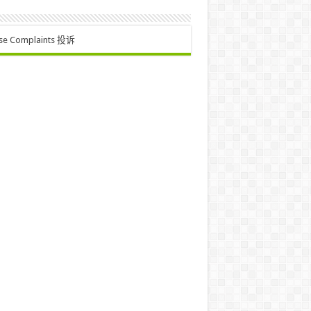
se Complaints 投诉