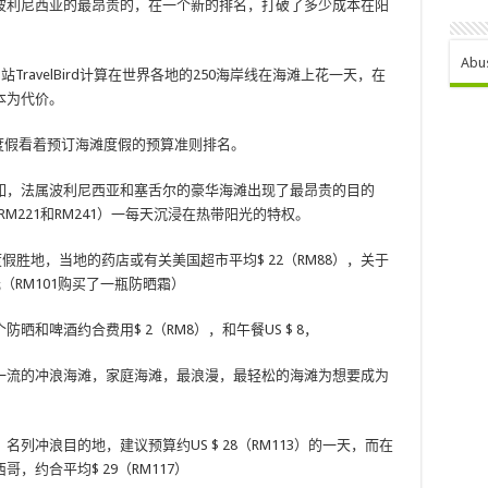
波利尼西亚的最昂贵的，在一个新的排名，打破了多少成本在阳
Abu
ravelBird计算在世界各地的250海岸线在海滩上花一天，在
本为代价。
作为度假看着预订海滩度假的预算准则排名。
如，法属波利尼西亚和塞舌尔的豪华海滩出现了最昂贵的目的
，（RM221和RM241）一每天沉浸在热带阳光的特权。
从度假胜地，当地的药店或有关美国超市平均$ 22（RM88），关于
元（RM101购买了一瓶防晒霜）
和啤酒约合费用$ 2（RM8），和午餐US $ 8，
一流的冲浪海滩，家庭海滩，最浪漫，最轻松的海滩为想要成为
列冲浪目的地，建议预算约US $ 28（RM113）的一天，而在
约合平均$ 29（RM117）