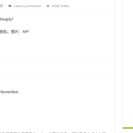
闻
Leave a comment
4,042 Views
放松。图片：AFP