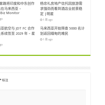
ok客路将印度和中东创作
杨忠礼房地产信托因旅游需
在马来西亚 –
求强劲而看到酒店业前景稳
lBiz Monitor
定 |明星
ago
1 周 ago
亚航空与 JDT FC 合作
马来西亚开始筛查 5000 名计
系续签至 2029 年 – 星
划返回缅甸的难民
1 周 ago
ago
*
标注