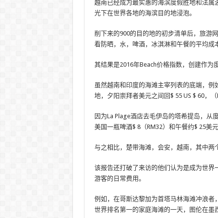
越南已经成为最实惠的海滨度假胜地和法属
光下在世界各地的海滨目的地浸泡。
削下来的900的目的地的初步清单后，旅游网站T
看防晒，水，啤酒，冰淇淋和午餐的平均成
其结果是2016年Beach价格指数，创建
虽然越南和印度的海滩主宰列表的底端，例
地，夕阳崇拜者美元之间回$ 55 US $ 60
因为La Plage酒店去毛伊岛的塔希提岛，
美国一瓶啤酒$ 8（RM32）和午餐约$ 25美
与之相比，楚带海滩，会安，越南，其中两个防晒
该报告还打破了来访的他们认为是成为世界
游客的日常费用。
例如，在哥斯达黎加为首塔马林海滩冲浪者，名
世界排名第一的家庭海滩的一天，图伦在墨西哥，