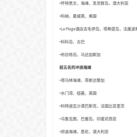
•怀特黑文，海滩，圣灵群岛，澳大利亚
•科纳，夏威夷，美国
•La Plage酒店去毛伊岛，塔希提岛，法属
•科科岛，古巴
•布拉哈岛，马达加斯加
前五名的冲浪海滩
•塔马林海滩，哥斯达黎加
•水门湾，纽基，英国
•科特迪瓦沙漠巴斯克，法国比亚里茨
•乌鲁瓦图，巴厘岛，印度尼西亚
•邦迪海滩，悉尼，澳大利亚