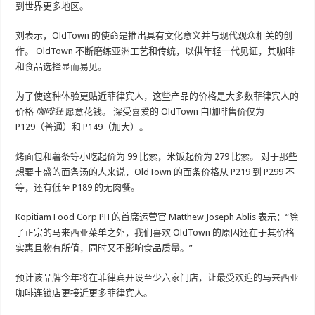
到世界更多地区。
刘表示，OldTown 的使命是推出具有文化意义并与现代观众相关的创
作。 OldTown 不断磨练亚洲工艺和传统，以供年轻一代见证，其咖啡
和食品选择显而易见。
为了使这种体验更贴近菲律宾人，这些产品的价格是大多数菲律宾人的
价格
咖啡狂
愿意花钱。 深受喜爱的 OldTown 白咖啡售价仅为
P129（普通）和 P149（加大）。
烤面包和薯条等小吃起价为 99 比索，米饭起价为 279 比索。 对于那些
想要丰盛的面条汤的人来说，OldTown 的面条价格从 P219 到 P299 不
等，还有低至 P189 的无肉餐。
Kopitiam Food Corp PH 的首席运营官 Matthew Joseph Ablis 表示：“除
了正宗的马来西亚菜单之外，我们喜欢 OldTown 的原因还在于其价格
实惠且物有所值，同时又不影响食品质量。”
预计该品牌今年将在菲律宾开设至少六家门店，让最受欢迎的马来西亚
咖啡连锁店更接近更多菲律宾人。