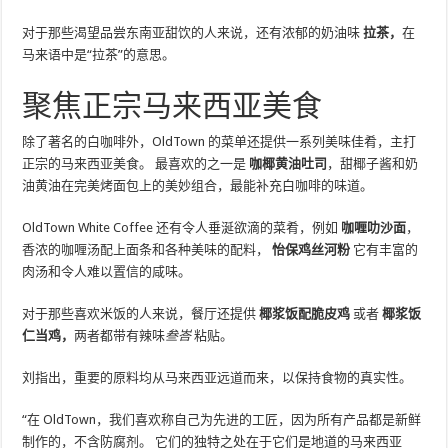
对于那些渴望品尝东南亚甜饮的人来说，还有浓郁的奶油味
拉茶，
在
马来语中是“拉茶”的意思。
聚焦正宗马来西亚美食
除了著名的白咖啡外，OldTown 的菜单还提供一系列美味佳肴，主打
正宗的马来西亚美食。 最喜欢的之一是
咖椰黄油吐司
，甜椰子酱和奶
油黄油在完美烤面包上的美妙组合，最能补充白咖啡的味道。
OldTown White Coffee 还有令人垂涎欲滴的菜肴，例如
咖喱叻沙面
，
香浓的咖喱汤配上面条和各种美味的配料，
怡保鸡丝河粉
它有丰富的
肉汤和令人难以置信的咸味。
对于那些喜欢米饭的人来说，餐厅还提供
椰浆饭配脆皮鸡
或者
椰浆饭
仁当鸡，
两者都带有辣味
叁峇
粘贴。
刘指出，重要的原料均从马来西亚远道而来，以保持食物的真实性。
“在 OldTown，我们喜欢称自己为先进的工匠，因为所有产品都是新鲜
制作的，不含防腐剂。 它们的独特之处在于它们是地道的马来西亚