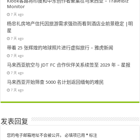
Klook客路将印度和中东创作者聚集在马来西亚 – TravelBiz
Monitor
7 天 ago
杨忠礼房地产信托因旅游需求强劲而看到酒店业前景稳定 |明
星
7 天 ago
带着 25 张辉煌的地球照片进行虚拟旅行 – 雅虎新闻
7 天 ago
马来西亚航空与 JDT FC 合作伙伴关系续签至 2029 年 – 星报
7 天 ago
马来西亚开始筛查 5000 名计划返回缅甸的难民
7 天 ago
发表回复
您的电子邮箱地址不会被公开。
必填项已用
*
标注