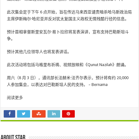
此次集会定于下午 6 点开始，旨在传达马来西亚谴责暗杀哈马斯政治局
主席伊斯梅尔·哈尼亚并反对犹太复国主义政权无情残酷行径的信息。
预计首相拿督斯里安瓦尔·易卜拉欣将发表演讲，宣布支持巴勒斯坦斗
争。
预计其他几位领导人也将发表讲话。
此次活动将包括马格里布祈祷、视频放映和《Qunut Nazilah》朗诵。
周六（8 月 3 日），通讯部长法赫米·法齐尔表示，预计将有约 20,000
人参加集会，以表达对巴勒斯坦人民的支持。 – Bernama
阅读更多
About star