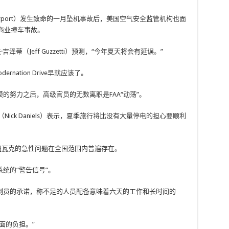
nal Airport）发生致命的一月坠机事故后，美国空气安全监管机构也面
要商业撞车事故。
蒂（Jeff Guzzetti）预测，“今年夏天将会有延误。”
odernation Drive早就应该了。
的努力之后，高级官员的无数离职是FAA“动荡”。
ick Daniels）表示，夏季旅行将比没有大量停电的担心要顺利
纽瓦克的急性问题在全国范围内普遍存在。
统的“警告信号”。
制员的承诺，称不足的人员配备意味着六天的工作和长时间的
面的负担。”