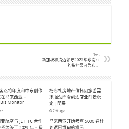
Next
新加坡和清迈领导2025年东南亚
的指控最可靠和…
ok客路将印度和中东创作
杨忠礼房地产信托因旅游需
在马来西亚 –
求强劲而看到酒店业前景稳
lBiz Monitor
定 |明星
ago
7 天 ago
亚航空与 JDT FC 合作
马来西亚开始筛查 5000 名计
系续签至 2029 年 – 星
划返回缅甸的难民