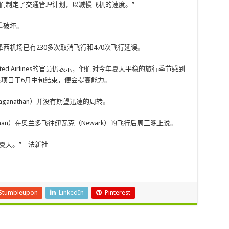
们制定了交通管理计划，以减慢飞机的速度。”
重破坏。
西机场已有230多次取消飞行和470次飞行延误。
d Airlines的官员仍表示，他们对今年夏天平稳的旅行季节感到
设项目于6月中旬结束，便会提高能力。
aganathan）并没有期望迅速的周转。
than）在奥兰多飞往纽瓦克（Newark）的飞行后周三晚上说。
天。” – 法新社
Stumbleupon
LinkedIn
Pinterest