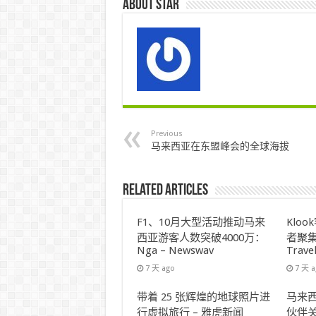
About star
Previous
马来西亚在东盟峰会的全球海拔
Related Articles
F1、10月大型活动推动马来
Klo
西亚游客人数突破4000万：
者聚集
Nga – Newswav
Trave
7 天 ago
7 天 
带着 25 张辉煌的地球照片进
马来西
行虚拟旅行 – 雅虎新闻
伙伴关