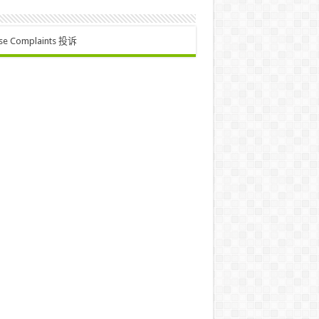
se Complaints 投诉