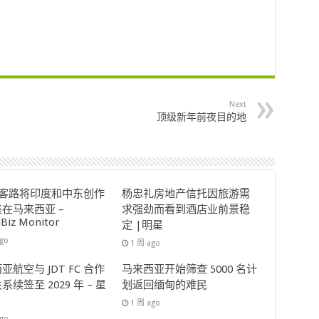
Next
顶级新年前夜目的地
ok客路将印度和中东创作
杨忠礼房地产信托因旅游需
在马来西亚 –
求强劲而看到酒店业前景稳
lBiz Monitor
定 |明星
ago
1 周 ago
亚航空与 JDT FC 合作
马来西亚开始筛查 5000 名计
系续签至 2029 年 – 星
划返回缅甸的难民
1 周 ago
ago