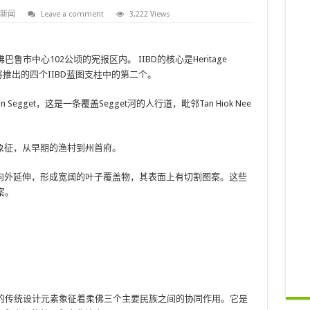
新闻
Leave a comment
3,222 Views
市中心102公顷的宪报区内。 IIBD的核心是Heritage
这是将推出的四个IIBD蓝图支柱中的第二个。
aran Segget，这是一条覆盖Segget河的人行道，毗邻Tan Hiok Nee
象征，从早期的渔村到州首府。
向外延伸，形成宽阔的叶子覆盖物，其表面上有切割图案。这些
案。
。
明，城市树的传统设计元素象征着柔佛三个主要民族之间的协同作用。它是