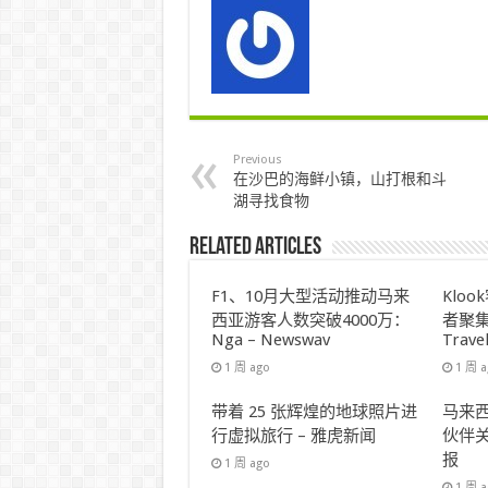
Previous
在沙巴的海鲜小镇，山打根和斗
湖寻找食物
Related Articles
F1、10月大型活动推动马来
Klo
西亚游客人数突破4000万：
者聚集
Nga – Newswav
Trave
1 周 ago
1 周 
带着 25 张辉煌的地球照片进
马来西
行虚拟旅行 – 雅虎新闻
伙伴关
报
1 周 ago
1 周 