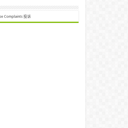
se Complaints 投诉