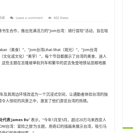
新闻
Leave a comment
602 Views
书生合作，推出充满活力的“Jom台湾：骑行冒险”活动，旨在吸
n（美食）”、“Jom台湾Lihat-lihat（观光）”、“Jom台湾
sa-rasa（文化或文化）”美学）”，每个节目都展示了台湾的美食、迷人
。这些主题在吉隆坡单轨列车和繁华的武吉免登地铁站显眼地展
隆坡单轨电车及其周边环境改造为一个沉浸式空间，让通勤者体验台湾的独
湾令人惊叹的风景之中，激发了他们游览台湾的热情。
 James Bu
” 表示，“今年1月至5月，超过20万马来西亚人
JOM台湾：冒险之旅’为主题，用奇幻的插画来展示台湾，吸引马
我们的热情好客。”