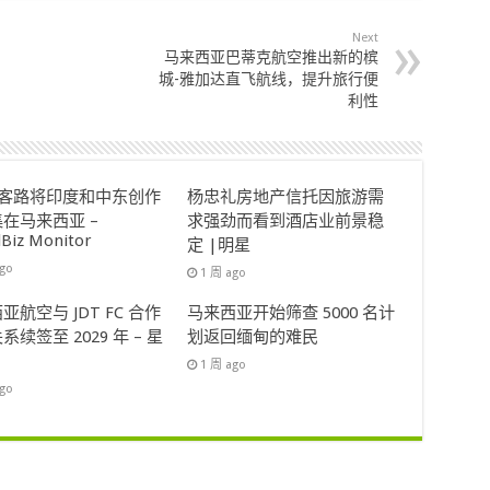
Next
马来西亚巴蒂克航空推出新的槟
城-雅加达直飞航线，提升旅行便
利性
ok客路将印度和中东创作
杨忠礼房地产信托因旅游需
在马来西亚 –
求强劲而看到酒店业前景稳
lBiz Monitor
定 |明星
ago
1 周 ago
亚航空与 JDT FC 合作
马来西亚开始筛查 5000 名计
系续签至 2029 年 – 星
划返回缅甸的难民
1 周 ago
ago