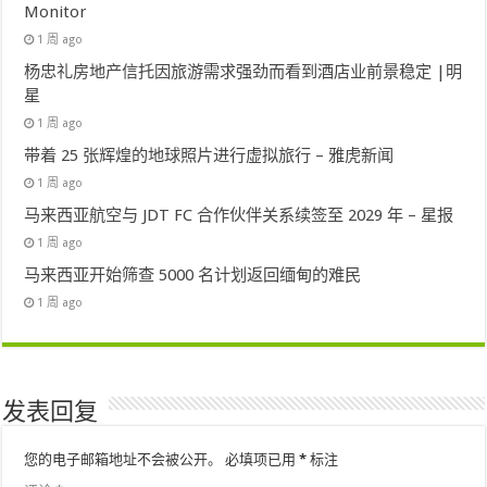
Monitor
1 周 ago
杨忠礼房地产信托因旅游需求强劲而看到酒店业前景稳定 |明
星
1 周 ago
带着 25 张辉煌的地球照片进行虚拟旅行 – 雅虎新闻
1 周 ago
马来西亚航空与 JDT FC 合作伙伴关系续签至 2029 年 – 星报
1 周 ago
马来西亚开始筛查 5000 名计划返回缅甸的难民
1 周 ago
发表回复
您的电子邮箱地址不会被公开。
必填项已用
*
标注