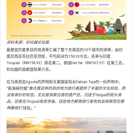
资料来源：砂拉越论坛报
最便宜的夏季目的地清单汇编了整个东南亚的10个城市的清单，由印
度尼西亚苏拉巴亚顶部，平均房间为150.33令吉。名单与印度
Tirupati（RM158.92）排名第二。泰国Hat Yai（RM167.51）在第三名，
砂拉越的首都登陆第六名。
在马来西亚Agoda的声明和文莱国家局长Fabian Teja的一份声明中，
“新海峡时报”
像古晋这样的目的地为旅行者提供了丰富的文化经验，而
没有高价的标签。无论是探索古晋的遗产径，沉迷于Hatyai的街头食
品，还是在Tirupati发现寺庙，这些地方都使旅行者有机会探索而无需
伸展他们
钱包。”