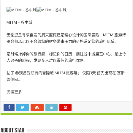
MITM – 谷中城
无论您是寻求自发的周末度假还是精心设计的国际冒险，MITM 旅游博
览会都承诺以不会给您的财务带来压力的价格满足您的旅行愿望。
是时候掸掉你的旅行癖，标记你的日历，前往谷中城展览中心，踏上令
人兴奋的旅程，发现令人难以置信的旅行优惠。
帖子
参观备受期待的吉隆坡 MITM 旅游展； 仅限3天
首先出现在
塞斯
鲁伊网
。
阅读更多
About star