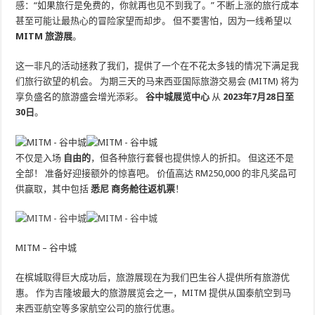
感：“如果旅行是免费的，你就再也见不到我了。” 不断上涨的旅行成本
甚至可能让最热心的冒险家望而却步。 但不要害怕，因为一线希望以
MITM 旅游展
。
这一非凡的活动拯救了我们，提供了一个在不花太多钱的情况下满足我
们旅行欲望的机会。 为期三天的马来西亚国际旅游交易会 (MITM) 将为
享负盛名的旅游盛会增光添彩。
谷中城展览中心
从
2023年7月28日至
30日
。
不仅是入场
自由的
，但各种旅行套餐也提供惊人的折扣。 但这还不是
全部！ 准备好迎接额外的惊喜吧。 价值高达 RM250,000 的非凡奖品可
供赢取，其中包括
悉尼 商务舱往返机票
！
MITM – 谷中城
在槟城取得巨大成功后，旅游展现在为我们巴生谷人提供所有旅游优
惠。 作为吉隆坡最大的旅游展览会之一，MITM 提供从国泰航空到马
来西亚航空等多家航空公司的旅行优惠。