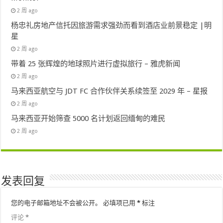
2 周 ago
杨忠礼房地产信托因旅游需求强劲而看到酒店业前景稳定 |明
星
2 周 ago
带着 25 张辉煌的地球照片进行虚拟旅行 – 雅虎新闻
2 周 ago
马来西亚航空与 JDT FC 合作伙伴关系续签至 2029 年 – 星报
2 周 ago
马来西亚开始筛查 5000 名计划返回缅甸的难民
2 周 ago
发表回复
您的电子邮箱地址不会被公开。
必填项已用
*
标注
评论
*