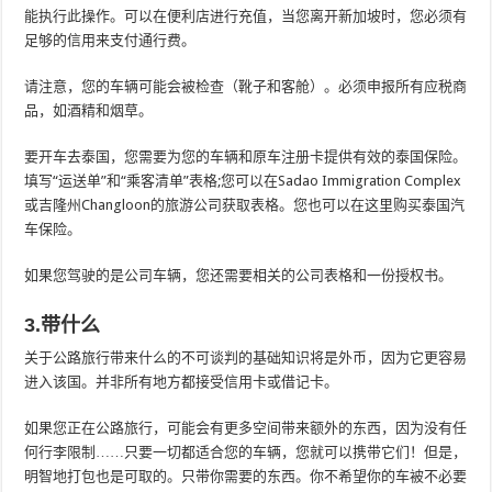
能执行此操作。可以在便利店进行充值，当您离开新加坡时，您必须有
足够的信用来支付通行费。
请注意，您的车辆可能会被检查（靴子和客舱）。必须申报所有应税商
品，如酒精和烟草。
要开车去泰国，您需要为您的车辆和原车注册卡提供有效的泰国保险。
填写“运送单”和“乘客清单”表格;您可以在Sadao Immigration Complex
或吉隆州Changloon的旅游公司获取表格。您也可以在这里购买泰国汽
车保险。
如果您驾驶的是公司车辆，您还需要相关的公司表格和一份授权书。
3.带什么
关于公路旅行带来什么的不可谈判的基础知识将是外币，因为它更容易
进入该国。并非所有地方都接受信用卡或借记卡。
如果您正在公路旅行，可能会有更多空间带来额外的东西，因为没有任
何行李限制……只要一切都适合您的车辆，您就可以携带它们！但是，
明智地打包也是可取的。只带你需要的东西。你不希望你的车被不必要