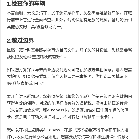
1.检查你的车辆
不言而喻，无论是汽车，房车还是摩托车，您都需要准备好车辆。在旅
行前带上它进行全面检查。此外，请确保您有足够的燃料，备用轮胎和
其他必要的工具/设备以防万一。
2.越过边界
显然，旅行时需要随身携带适当的文件。除了您的身份证，您还需要驾
驶执照;务必检查道路税的有效性。
如果您打算穿过马来西亚边境到达泰国或新加坡等其他国家，那么您需
要护照。如果你是乘客，每个人都需要一本护照。你们都需要填写下
船/登船表格或“白卡”。
要开车进入新加坡，您必须在您（和您的车辆）停留在该国的有效期内
获得有效的保险，对您的车辆征收有效的道路税，没有未结算的传票
（来自新加坡交警）和Autopass卡。这是新加坡外国注册车辆的储值
卡。这是电子车辆入境许可证，不可转让（每辆车一张卡）。
您可以在移民点购买Autopass，在那里您将被要求将车停在车辆入境
许可/收费通行证办公室附近。您需要获得汽车保险和注册详细信息才