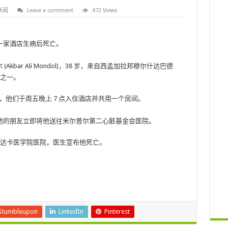
新闻
Leave a comment
472 Views
一家酒店生病后死亡。
Akbar Ali Mondol)，38 岁，来自西孟加拉邦穆尔什达巴德
友之一。
l) 表示，他们于周五晚上 7 点入住酒店并共用一个房间。
他的朋友立即将他送往米尔普尔第二心脏基金会医院。
移到达卡医学院医院，医生宣布他死亡。
。
Stumbleupon
LinkedIn
Pinterest