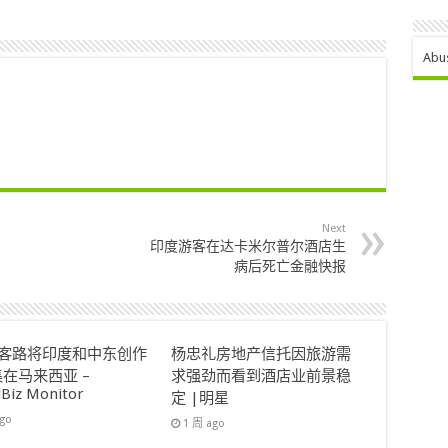
Abu
Next
印度游客在达卡米尔普尔酒店生
病后死亡金融快报
ok客路将印度和中东创作
杨忠礼房地产信托因旅游需
在马来西亚 –
求强劲而看到酒店业前景稳
lBiz Monitor
定 |明星
ago
1 周 ago