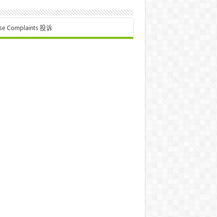
se Complaints 投诉