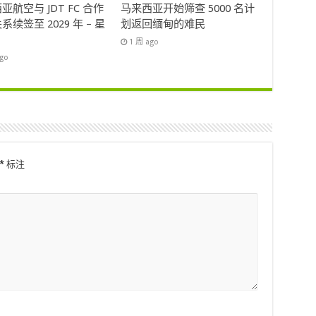
亚航空与 JDT FC 合作
马来西亚开始筛查 5000 名计
系续签至 2029 年 – 星
划返回缅甸的难民
1 周 ago
ago
*
标注