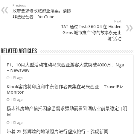
Previous
政府要求修改旅游业法案，清除
非法经营者 – YouTube
Next
TAT 通过 Insta360 X4 在 Hidden
Gems 城市推广“你的故事永无止
境”活动
Related Articles
F1、10月大型活动推动马来西亚游客人数突破4000万：Nga
– Newswav
1 周 ago
Klook客路将印度和中东创作者聚集在马来西亚 – TravelBiz
Monitor
1 周 ago
杨忠礼房地产信托因旅游需求强劲而看到酒店业前景稳定 |明
星
1 周 ago
带着 25 张辉煌的地球照片进行虚拟旅行 – 雅虎新闻