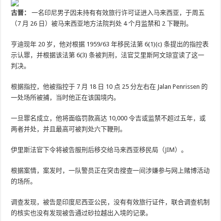
古晋：
一名印尼男子因未持有有效旅行许可证进入马来西亚，于周五
（7 月 26 日）被马来西亚地方法院判处 4 个月监禁和 2 下鞭刑。
亨迪现年 20 岁，他对根据 1959/63 年移民法第 6(1)(c) 条提出的指控表
示认罪，并根据该法第 6(3) 条被判刑，法官艾里斯阿文琼宣读了这一
判决。
根据指控，他被指控于 7 月 18 日 10 点 25 分左右在 Jalan Penrissen 的
一处场所被捕，当时他正在该国境内。
一旦罪名成立，他将面临罚款高达 10,000 令吉或监禁不超过五年，或
两者并处，并且最高可被判处六下鞭刑。
伊里斯法官下令将被告服刑后移交给马来西亚移民局（JIM）。
根据案情，案发时，一队警员正在突击搜查一间涉嫌参与网上赌博活动
的场所。
调查发现，被告是印度尼西亚公民，没有有效旅行证件，联合调查机制
的核实也没有发现被告通过砂拉越出入境的记录。