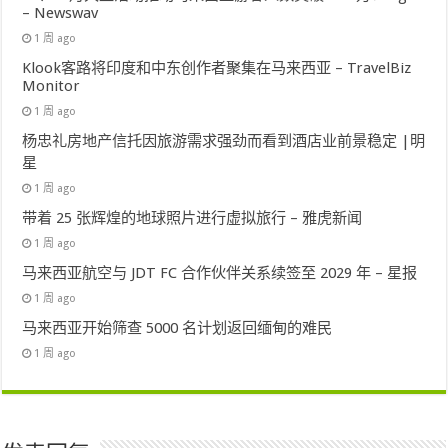
– Newswav
1 周 ago
Klook客路将印度和中东创作者聚集在马来西亚 – TravelBiz
Monitor
1 周 ago
杨忠礼房地产信托因旅游需求强劲而看到酒店业前景稳定 |明
星
1 周 ago
带着 25 张辉煌的地球照片进行虚拟旅行 – 雅虎新闻
1 周 ago
马来西亚航空与 JDT FC 合作伙伴关系续签至 2029 年 – 星报
1 周 ago
马来西亚开始筛查 5000 名计划返回缅甸的难民
1 周 ago