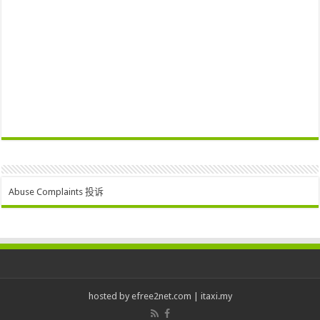
Abuse Complaints 投诉
hosted by
efree2net.com
|
itaxi.my