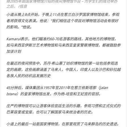
继2005年由国家博物馆介绍的
夜间博物馆
节目 – 为学生们的成功举办
之后， /低音
小道从晚上8点开始，于晚上11点在惹兰白沙罗国家博物馆结束，参观
者将获得文化表演。他说：“我们相信这个项目对博物馆活动会有很好
的影响。”他说。
Kamarul表示，他们瞄准约60-70名游客的路线，其他地方的博物馆，
如马来西亚伊斯兰艺术博物馆和马来西亚皇家警察博物馆，都被鼓励参
加该计划
在最近的夜间预告中，苏丹·希山慕丁纺织博物馆的第一站包括参观选
定的画廊，这些画廊涵盖了马来人，中国人，印度人以及沙巴和砂拉越
各族人民的纺织品发展历史
45分钟后，媒体集团从1957年至2011年在惹兰依斯塔那（Jalan
Istana）的皇家博物馆出发，作为杨-培宫和王妃宫的官邸。
庄严的博物馆可以让游客体验宫廷生活的乐趣，参观习惯和正式仪式的
巴莱容里或宝座，也可以了解国家马来统治者的历史。
小道上的最后一站是国家博物馆，在那里观赏了马来群岛的历史遗迹。