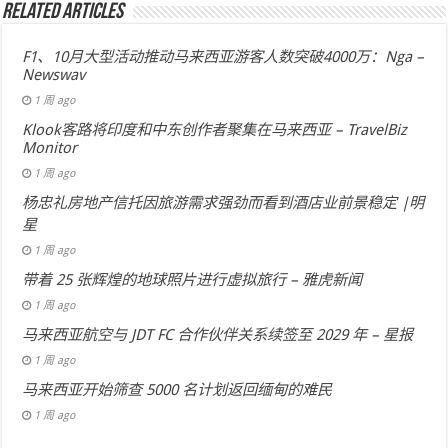
Related Articles
F1、10月大型活动推动马来西亚游客人数突破4000万：Nga –
Newswav
1 周 ago
Klook客路将印度和中东创作者聚集在马来西亚 – TravelBiz
Monitor
1 周 ago
杨忠礼房地产信托因旅游需求强劲而看到酒店业前景稳定 |明
星
1 周 ago
带着 25 张辉煌的地球照片进行虚拟旅行 – 雅虎新闻
1 周 ago
马来西亚航空与 JDT FC 合作伙伴关系续签至 2029 年 – 星报
1 周 ago
马来西亚开始筛查 5000 名计划返回缅甸的难民
1 周 ago