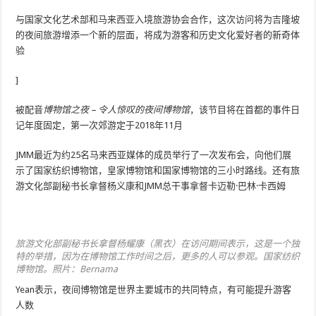
与国家文化艺术部和马来西亚入境旅游协会合作，这次访问将为吉隆坡
的夜间旅游增添一个新的层面，将成为游客和历史文化爱好者的新奇体
验
]
被配音
博物馆之夜 – 令人惊叹的夜间博物馆
，该节目将在首都的事件日
记年度固定，第一次郊游定于2018年11月
JMM最近为约25名马来西亚媒体的成员举行了一次发布会，向他们展
示了国家纺织博物馆，皇家博物馆和国家博物馆的三小时路线。还有旅
游文化部副秘书长拿督杨义康和JMM总干事拿督卡迈勒·巴林·卡西姆
旅游文化部副秘书长拿督杨耀康（黑衣）在访问期间表示，这是一个独
特的举措，因为在博物馆工作时间之后，更多的人可以参观。国家纺织
博物馆。照片：Bernama
Yean表示，夜间博物馆是世界主要城市的共同特点，有可能提升游客
人数