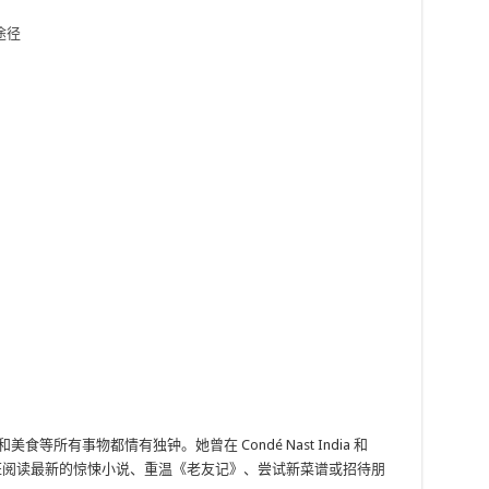
途径
美食等所有事物都情有独钟。她曾在 Condé Nast India 和
，她会疯狂阅读最新的惊悚小说、重温《老友记》、尝试新菜谱或招待朋