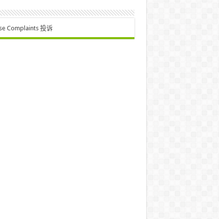
se Complaints 投诉