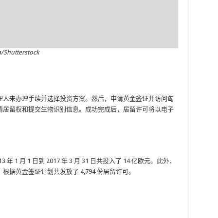
utterstock
理人来办理手续并选择投资方案。然后，申请黄金签证并访问匈
请居留权和提交生物识别信息。成功完成后，居留许可将以电子
1 月 1 日到 2017 年 3 月 31 日共投入了 14 亿欧元。此外，
间，根据黄金签证计划共发放了 4,794 份居留许可。