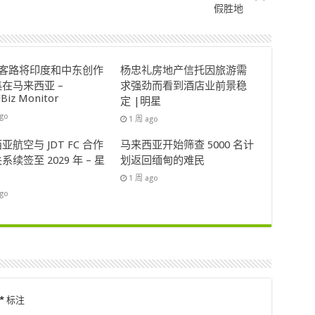
假胜地
ok客路将印度和中东创作
杨忠礼房地产信托因旅游需
在马来西亚 –
求强劲而看到酒店业前景稳
lBiz Monitor
定 |明星
ago
1 周 ago
亚航空与 JDT FC 合作
马来西亚开始筛查 5000 名计
系续签至 2029 年 – 星
划返回缅甸的难民
1 周 ago
ago
*
标注