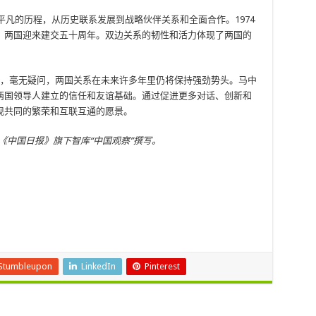
平凡的历程，从历史联系发展到战略伙伴关系和全面合作。1974
，两国迎来建交五十周年。双边关系的韧性和活力体现了两国的
善意，毫无疑问，两国关系在未来许多年里仍将保持强劲势头。马中
两国领导人建立的信任和友谊基础。通过促进更多对话、创新和
现共同的繁荣和互联互通的愿景。
《中国日报》旗下智库“中国观察”撰写。
Stumbleupon
LinkedIn
Pinterest