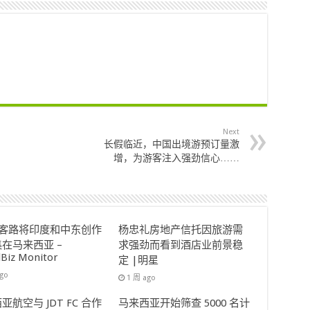
Next
长假临近，中国出境游预订量激
增，为游客注入强劲信心……
ok客路将印度和中东创作
杨忠礼房地产信托因旅游需
在马来西亚 –
求强劲而看到酒店业前景稳
lBiz Monitor
定 |明星
ago
1 周 ago
亚航空与 JDT FC 合作
马来西亚开始筛查 5000 名计