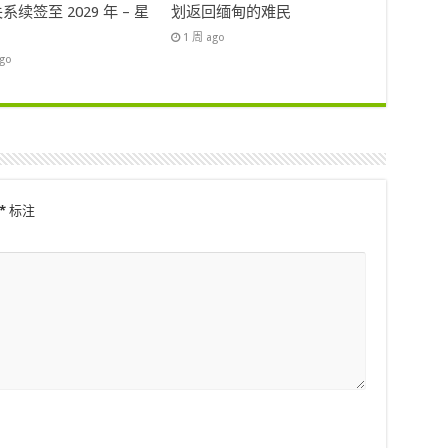
系续签至 2029 年 – 星
划返回缅甸的难民
1 周 ago
ago
*
标注