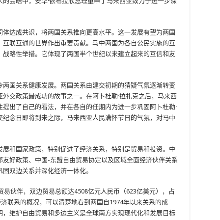
人的会晤中，安华·依布拉欣总理重申了马来西亚致力于进一步深
同体达成共识，将两国关系推向更高水平。这一发展有望为两国
、互联互通的世界作出重要贡献。马中两国为各自公民实施的互
、战略性举措。它体现了两国半个世纪以来建立起来的互信和友
今两国关系健康发展。两国关系由建交初期的猜疑气氛逐渐转变
亚外交政策最成功的故事之一。在阿卜杜勒·拉扎克之后，马来西
性提出了自己的看法，并在各自的任期内为进一步巩固阿卜杜勒·
交纪念日即将到来之际，马来西亚人民满怀节日的气氛，对马中
发展和国家政策，特别促进了经济关系，特别是贸易和投资。中
邻友好政策、中国-东盟自由贸易协定以及区域全面经济伙伴关系
巩固双边关系并深化经济一体化。
贸易伙伴，双边贸易总额达4508亿元人民币（623亿美元），占
经济联系的概况，可以清楚地看到两国自1974年以来关系的成
明，维护自由贸易和多边主义是全球南方实现现代化和发展目标