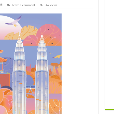
闻
Leave a comment
567 Views