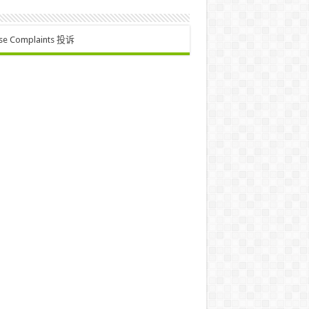
se Complaints 投诉