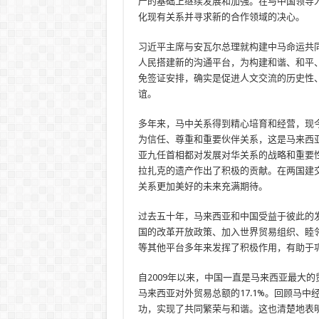
产的基础上继续发展和加强。在与中国领导
化现有关系并寻求新的合作领域的决心。
习近平主席与安瓦尔总理就构建中马命运共
人民搭建新的沟通平台，为构建和谐、和平
免签证安排，确实是促进人文交流的历史性
谊。
多年来，马中关系得到精心培育和经营，现
为信任、尊重和重要伙伴关系，这是马来西
亚九任首相都对发展对华关系的战略和重要
拉扎克的遗产作出了积极的贡献。在两国建
关系更加美好的未来充满期待。
过去五十年，马来西亚和中国受益于彼此的
国的改革开放政策、加入世界贸易组织、睦
等其他平台多年来发挥了积极作用，有助于
自2009年以来，中国一直是马来西亚最大的
马来西亚对外贸易总额的17.1%。回顾马中
功，实现了共同繁荣与和谐。这也清楚地表