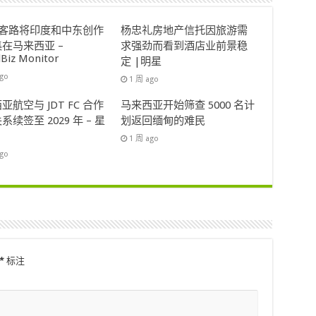
ok客路将印度和中东创作
杨忠礼房地产信托因旅游需
在马来西亚 –
求强劲而看到酒店业前景稳
lBiz Monitor
定 |明星
ago
1 周 ago
亚航空与 JDT FC 合作
马来西亚开始筛查 5000 名计
系续签至 2029 年 – 星
划返回缅甸的难民
1 周 ago
ago
*
标注