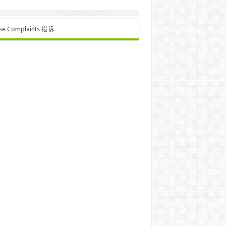
se Complaints 投诉